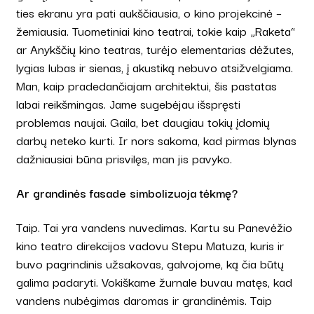
ties ekranu yra pati aukščiausia, o kino projekcinė –
žemiausia. Tuometiniai kino teatrai, tokie kaip „Raketa“
ar Anykščių kino teatras, turėjo elementarias dėžutes,
lygias lubas ir sienas, į akustiką nebuvo atsižvelgiama.
Man, kaip pradedančiajam architektui, šis pastatas
labai reikšmingas. Jame sugebėjau išspręsti
problemas naujai. Gaila, bet daugiau tokių įdomių
darbų neteko kurti. Ir nors sakoma, kad pirmas blynas
dažniausiai būna prisvilęs, man jis pavyko.
Ar grandinės fasade simbolizuoja tėkmę?
Taip. Tai yra vandens nuvedimas. Kartu su Panevėžio
kino teatro direkcijos vadovu Stepu Matuza, kuris ir
buvo pagrindinis užsakovas, galvojome, ką čia būtų
galima padaryti. Vokiškame žurnale buvau matęs, kad
vandens nubėgimas daromas ir grandinėmis. Taip