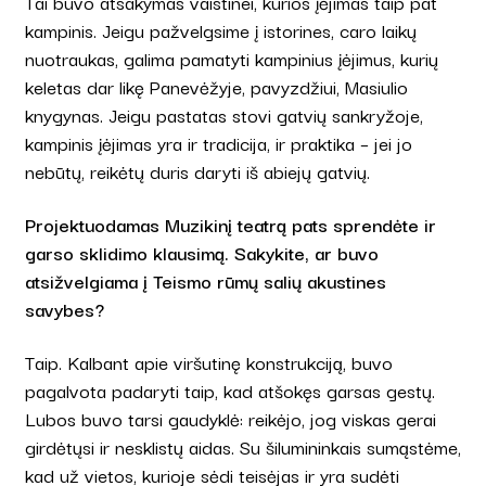
Tai buvo atsakymas vaistinei, kurios įėjimas taip pat
kampinis. Jeigu pažvelgsime į istorines, caro laikų
nuotraukas, galima pamatyti kampinius įėjimus, kurių
keletas dar likę Panevėžyje, pavyzdžiui, Masiulio
knygynas. Jeigu pastatas stovi gatvių sankryžoje,
kampinis įėjimas yra ir tradicija, ir praktika – jei jo
nebūtų, reikėtų duris daryti iš abiejų gatvių.
Projektuodamas Muzikinį teatrą pats sprendėte ir
garso sklidimo klausimą. Sakykite, ar buvo
atsižvelgiama į Teismo rūmų salių akustines
savybes?
Taip. Kalbant apie viršutinę konstrukciją, buvo
pagalvota padaryti taip, kad atšokęs garsas gestų.
Lubos buvo tarsi gaudyklė: reikėjo, jog viskas gerai
girdėtųsi ir nesklistų aidas. Su šilumininkais sumąstėme,
kad už vietos, kurioje sėdi teisėjas ir yra sudėti