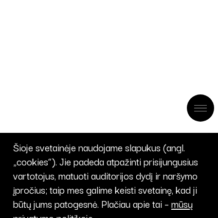
Šioje svetainėje naudojame slapukus (angl.
„cookies“). Jie padeda atpažinti prisijungusius
vartotojus, matuoti auditorijos dydį ir naršymo
įpročius; taip mes galime keisti svetainę, kad ji
būtų jums patogesnė. Plačiau apie tai –
mūsų
privatumo politikoje
.