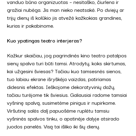
vanduo būna organizuotas – nesitaško, čiurlena ir
gražiai nubėga. Jis man nieko neatsakė. Po dviejų ar
trijų dienų iš kolūkio jis atvežė kažkokias grandines,
kurias ir pakabinome.
Kuo ypatingas teatro interjeras?
Kažkur skaičiau, jog pagrindinės kino teatro patalpos
sienų spalva turi būti tamsi. Atrodytų, koks skirtumas,
kai užgesini šviesas? Tačiau kuo tamsesnės sienos,
tuo labiau ekrane išryškėja vaizdas, patiriamas
didesnis efektas. Ieškojome dekoratyvinių dažų,
tačiau turėjome tik šviesius. Galiausiai radome tamsiai
vyšninę spalvą, susimetėme pinigus ir nupirkome.
Viršutinę salės dalį papuošėme ruplėtu tamsiu
vyšninės spalvos tinku, o apatinėje dalyje atsirado
juodos panelės. Visą tai išliko iki šių dienų.