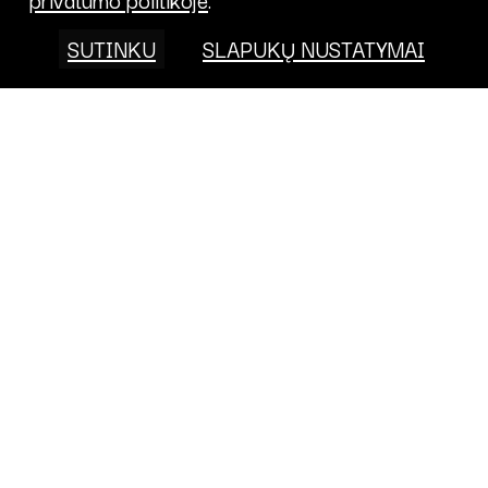
SUTINKU
SLAPUKŲ NUSTATYMAI
Projektai
FONDAS
KALENDORIUS
APIE
PRISIDĖK
PROJEKTAI
KONTAKTAI
TARPTAUTINĖ VEIKLA
PRIVATUMO
POLITIKA