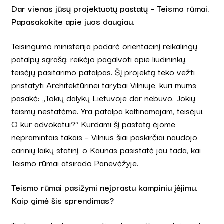
Dar vienas jūsų projektuotų pastatų – Teismo rūmai.
Papasakokite apie juos daugiau.
Teisingumo ministerija padarė orientacinį reikalingų
patalpų sąrašą: reikėjo pagalvoti apie liudininkų,
teisėjų pasitarimo patalpas. Šį projektą teko vežti
pristatyti Architektūrinei tarybai Vilniuje, kuri mums
pasakė: „Tokių dalykų Lietuvoje dar nebuvo. Jokių
teismų nestatėme. Yra patalpa kaltinamajam, teisėjui.
O kur advokatui?“ Kurdami šį pastatą ėjome
nepramintais takais – Vilnius šiai paskirčiai naudojo
carinių laikų statinį, o Kaunas pasistatė jau tada, kai
Teismo rūmai atsirado Panevėžyje.
Teismo rūmai pasižymi neįprastu kampiniu įėjimu.
Kaip gimė šis sprendimas?