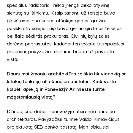
specialūs radiatoriai, reikia įrengti dekoratyvinę
sienutę su išlinkimu. Kitaip tariant, už teisėjo buvo
plokštuma, nuo kurios atšokęs garsas gražiai
pasiskirsto salėje. Taip buvo geriau girdimas teisėjas
bei šalia sėdintis prokuroras. Civilinių bylų sales
darėme paprastutes, kadangi ten vyksta trumpalaikiai
procesai, pavyzdžiui, skiriama bauda už pavogtą
vištą.
Daugumai žmonių architektūra reiškia tik vienokią ar
kitokią funkciją atliekančius pastatus. Kiek verta
kalbėti apie ją ir Panevėžį? Ar mieste turite
mėgstamiausią vietą?
Džiugu, kad dabar Panevėžyje atsiranda daugiau
architektūros. Pavyzdžiui, turime Valdo Klimavičiaus
projektuotą SEB banko pastatą. Man labiausiai