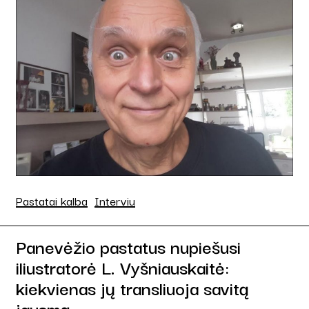
Pastatai kalba
Interviu
Panevėžio pastatus nupiešusi
iliustratorė L. Vyšniauskaitė:
kiekvienas jų transliuoja savitą
jausmą