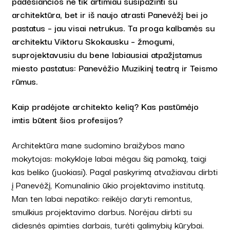
padėsiančios ne tik artimiau susipažinti su
architektūra, bet ir iš naujo atrasti Panevėžį bei jo
pastatus – jau visai netrukus. Ta proga kalbamės su
architektu Viktoru Skokausku – žmogumi,
suprojektavusiu du bene labiausiai atpažįstamus
miesto pastatus: Panevėžio Muzikinį teatrą ir Teismo
rūmus.
Kaip pradėjote architekto kelią? Kas pastūmėjo
imtis būtent šios profesijos?
Architektūra mane sudomino braižybos mano
mokytojas: mokykloje labai mėgau šią pamoką, taigi
kas beliko (juokiasi). Pagal paskyrimą atvažiavau dirbti
į Panevėžį, Komunalinio ūkio projektavimo institutą.
Man ten labai nepatiko: reikėjo daryti remontus,
smulkius projektavimo darbus. Norėjau dirbti su
didesnės apimties darbais, turėti galimybių kūrybai.