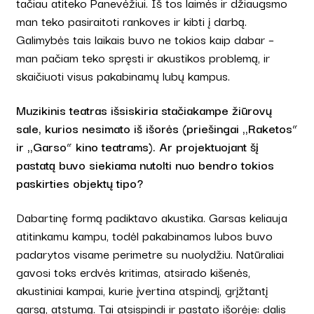
tačiau atiteko Panevėžiui. Iš tos laimės ir džiaugsmo
man teko pasiraitoti rankoves ir kibti į darbą.
Galimybės tais laikais buvo ne tokios kaip dabar –
man pačiam teko spręsti ir akustikos problemą, ir
skaičiuoti visus pakabinamų lubų kampus.
Muzikinis teatras išsiskiria stačiakampe žiūrovų
sale, kurios nesimato iš išorės (priešingai ,,Raketos“
ir ,,Garso“ kino teatrams). Ar projektuojant šį
pastatą buvo siekiama nutolti nuo bendro tokios
paskirties objektų tipo?
Dabartinę formą padiktavo akustika. Garsas keliauja
atitinkamu kampu, todėl pakabinamos lubos buvo
padarytos visame perimetre su nuolydžiu. Natūraliai
gavosi toks erdvės kritimas, atsirado kišenės,
akustiniai kampai, kurie įvertina atspindį, grįžtantį
garsą, atstumą. Tai atsispindi ir pastato išorėje: dalis