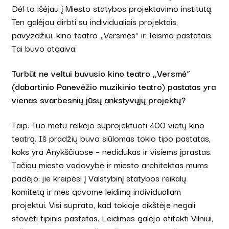
Dėl to išėjau į Miesto statybos projektavimo institutą.
Ten galėjau dirbti su individualiais projektais,
pavyzdžiui, kino teatro „Versmės“ ir Teismo pastatais.
Tai buvo atgaiva.
Turbūt ne veltui buvusio kino teatro ,,Versmė“
(dabartinio Panevėžio muzikinio teatro) pastatas yra
vienas svarbesnių jūsų ankstyvųjų projektų?
Taip. Tuo metu reikėjo suprojektuoti 400 vietų kino
teatrą. Iš pradžių buvo siūlomas tokio tipo pastatas,
koks yra Anykščiuose – nedidukas ir visiems įprastas.
Tačiau miesto vadovybė ir miesto architektas mums
padėjo: jie kreipėsi į Valstybinį statybos reikalų
komitetą ir mes gavome leidimą individualiam
projektui. Visi suprato, kad tokioje aikštėje negali
stovėti tipinis pastatas. Leidimas galėjo atitekti Vilniui,