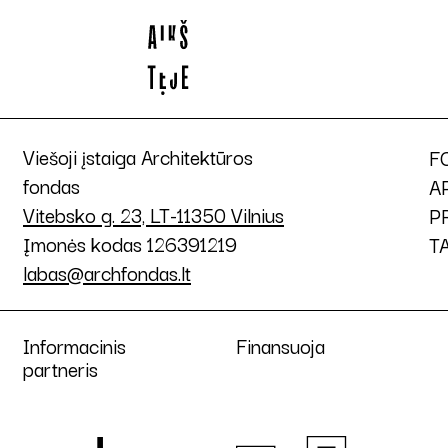
Viešoji įstaiga Architektūros
F
fondas
A
Vitebsko g. 23, LT-11350 Vilnius
P
Įmonės kodas 126391219
T
labas@archfondas.lt
Informacinis
Finansuoja
partneris