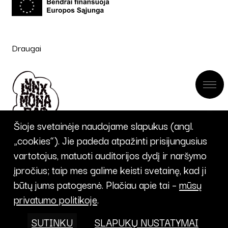
Draugai
Šioje svetainėje naudojame slapukus (angl.
„cookies“). Jie padeda atpažinti prisijungusius
vartotojus, matuoti auditorijos dydį ir naršymo
įpročius; taip mes galime keisti svetainę, kad ji
UŽSISAKYTI
būtų jums patogesnė. Plačiau apie tai –
mūsų
privatumo politikoje
.
NAUJIENLAIŠKĮ
SUTINKU
SLAPUKŲ NUSTATYMAI