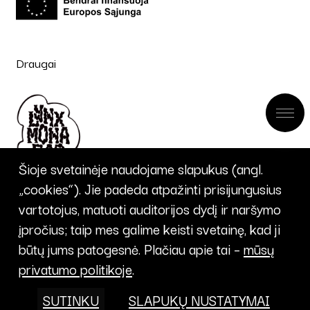
Draugai
Šioje svetainėje naudojame slapukus (angl.
„cookies“). Jie padeda atpažinti prisijungusius
vartotojus, matuoti auditorijos dydį ir naršymo
įpročius; taip mes galime keisti svetainę, kad ji
UŽSISAKYTI
būtų jums patogesnė. Plačiau apie tai –
mūsų
privatumo politikoje
.
NAUJIENLAIŠKĮ
SUTINKU
SLAPUKŲ NUSTATYMAI