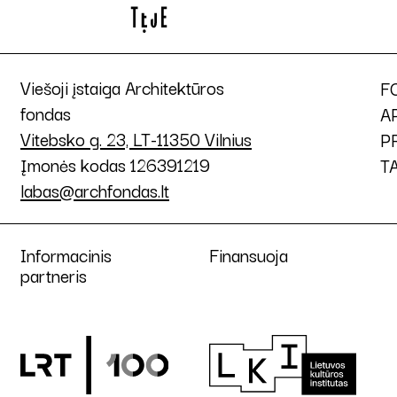
Viešoji įstaiga Architektūros
F
fondas
A
Vitebsko g. 23, LT-11350 Vilnius
P
Įmonės kodas 126391219
T
labas@archfondas.lt
Informacinis
Finansuoja
partneris