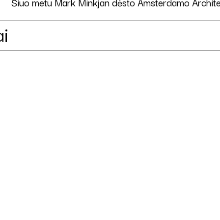
Šiuo metu Mark Minkjan dėsto Amsterdamo Architekt
ai