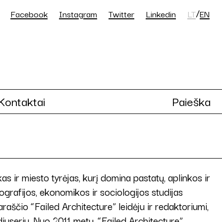
/
Facebook
Instagram
Twitter
Linkedin
LT
EN
Kontaktai
Paieška
s ir miesto tyrėjas, kurį domina pastatų, aplinkos ir
rafijos, ekonomikos ir sociologijos studijas
aščio “Failed Architecture” leidėju ir redaktoriumi,
diuseriu. Nuo 2011 metų, “Failed Architecture”