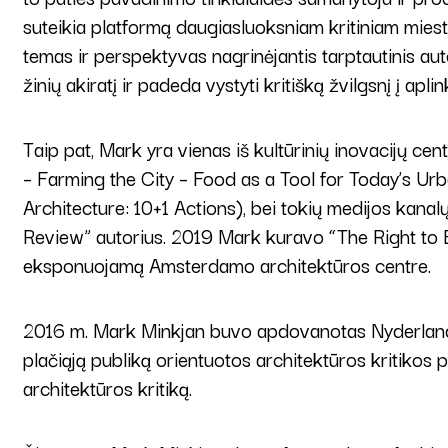
suteikia platformą daugiasluoksniam kritiniam miest
temas ir perspektyvas nagrinėjantis tarptautinis auto
žinių akiratį ir padeda vystyti kritišką žvilgsnį į apl
Taip pat, Mark yra vienas iš kultūrinių inovacijų cen
– Farming the City – Food as a Tool for Today’s Urb
Architecture: 10+1 Actions), bei tokių medijos kanal
Review” autorius. 2019 Mark kuravo “The Right to B
eksponuojamą Amsterdamo architektūros centre.
2016 m. Mark Minkjan buvo apdovanotas Nyderlandų k
plačiąją publiką orientuotos architektūros kritikos
architektūros kritiką.