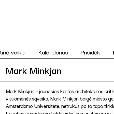
tinė veikla
Kalendorius
Prisidėk
Mark Minkjan
Mark Minkjan – jaunosios kartos architektūros kritika
visuomenės sąveika. Mark Minkjan baigė miesto geog
Amsterdamo Universitete, netrukus po to tapo tinklar
to paties pavadinimo tinklalaidės sumanytoju ir pro