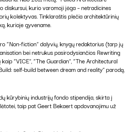
o diskursui, kurio varomoji jėga – netradicines
rių kolektyvas. Tinklaraštis plečia architektūrinių
inką, kurioje gyvename.
tro “Non-fiction” dalyvių, knygų redaktorius (tarp jų
anisation bei netrukus pasirodysiančios Rewriting
ų kaip “VICE”, “The Guardian”, “The Architectural
uild: self-build between dream and reality” parodą,
ūrybinių industrijų fondo stipendija, skirta į
 plėtotei, taip pat Geert Bekaert apdovanojimu už