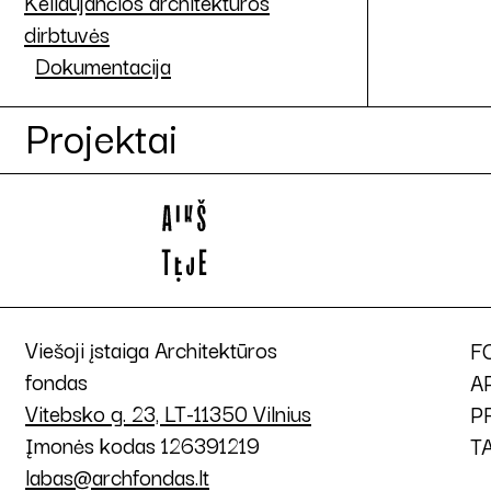
Keliaujančios architektūros
dirbtuvės
Dokumentacija
Projektai
Viešoji įstaiga Architektūros
F
fondas
A
Vitebsko g. 23, LT-11350 Vilnius
P
Įmonės kodas 126391219
T
labas@archfondas.lt