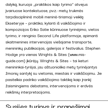
dalyką, kuruoja „praktikos kaip tyrimo“ atvejus
įvairiuose kontekstuose, pvz.: metų trukmės
tarpdisciplininė mobili meninė-tiriamoji veiklą
Ekseteryje – praktika, kylanti iš vaikščiojimo ir
kompozicijos Eriko Satie kūriniuose tyrinėjimo, vietos
tyrimo, ir renginio Second Life platformoje, apimanti
skaitmenines intervencijas viešajame transporte,
menininkų publikacijas, galerijas ir festivalius. Stephen
Hodge yra vienas Wrights & Sites (www.mis-
guide.com) įkūrėjų. Wrights & Sites – tai keturi
menininkai-tyrėjai, jau aštuoniolika metų tyrinėjantys
žmonių santykį su vietomis, miestais ir vaikščiojimu. Jie
pasitelkia padriko vaikščiojimo taktiką kaip įrankį
žaismingiems debatams, intervencijoms ir erdvės
reikšmių interpretacijoms.
Susijęs turinys ir pranešimai