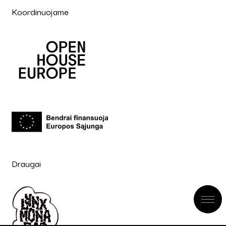
Koordinuojame
Draugai