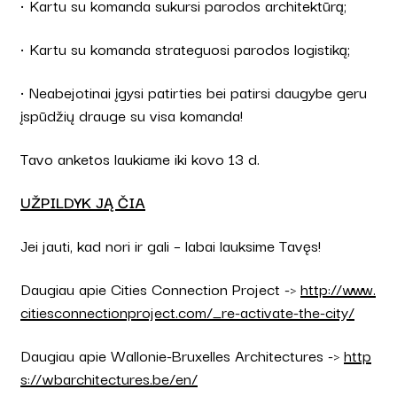
• Kartu su komanda sukursi parodos architektūrą;
• Kartu su komanda strateguosi parodos logistiką;
• Neabejotinai įgysi patirties bei patirsi daugybe geru
įspūdžių drauge su visa komanda!
Tavo anketos laukiame iki kovo 13 d.
UŽPILDYK JĄ ČIA
Jei jauti, kad nori ir gali – labai lauksime Tavęs!
Daugiau apie Cities Connection Project ->
http://www.
citiesconnectionproject.com/_re-activate-the-city/
Daugiau apie Wallonie-Bruxelles Architectures ->
http
s://wbarchitectures.be/en/