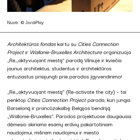
Nuotr. © JordiPlay
Architektūros fondas
kartu su
Cities Connection
Project
ir
Wallonie-Bruxelles Architecture
organizuoja
„Re_aktyvuojant miestą“ parodą Vilniuje ir kviečia
jaunus architektus, studentus ir architektūros
entuziastus prisijungti prie parodos įgyvendinimo!
„Re_aktyvuojant miestą“ (Re-activate the city) – tai
penktoji
Cities Connection Project
paroda, kuri jungia
Barseloną ir prancūzakalbę Belgijos bendriją
„Wallonie-Bruxelles“. Parodos projektuose daugiausia
dėmesio skiriama esamų erdvių pakartotiniam
naudojimui, mišriam naudojimui ir miesto