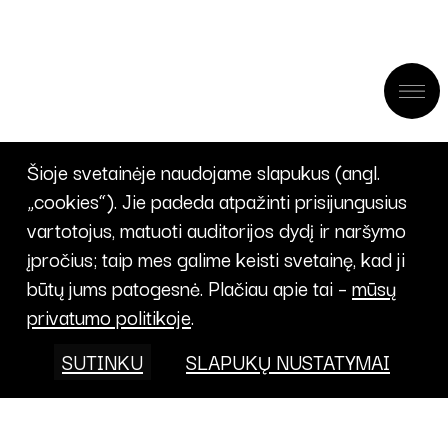
Šioje svetainėje naudojame slapukus (angl.
„cookies“). Jie padeda atpažinti prisijungusius
vartotojus, matuoti auditorijos dydį ir naršymo
įpročius; taip mes galime keisti svetainę, kad ji
būtų jums patogesnė. Plačiau apie tai –
mūsų
privatumo politikoje
.
SUTINKU
SLAPUKŲ NUSTATYMAI
Projektai