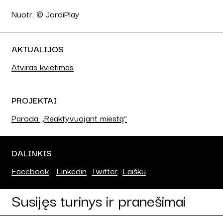
Nuotr. © JordiPlay
AKTUALIJOS
Atviras kvietimas
PROJEKTAI
Paroda „Reaktyvuojant miestą“
DALINKIS
Facebook
Linkedin
Twitter
Laišku
Susijęs turinys ir pranešimai