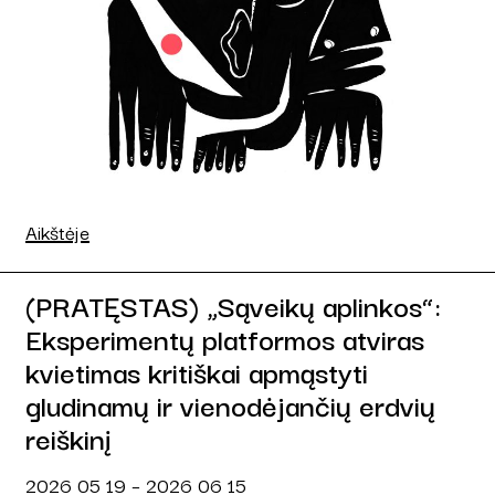
Aikštėje
(PRATĘSTAS) „Sąveikų aplinkos“:
Eksperimentų platformos atviras
kvietimas kritiškai apmąstyti
gludinamų ir vienodėjančių erdvių
reiškinį
2026 05 19 – 2026 06 15