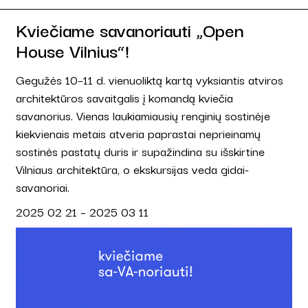
Kviečiame savanoriauti „Open
House Vilnius“!
Gegužės 10–11 d. vienuoliktą kartą vyksiantis atviros
architektūros savaitgalis į komandą kviečia
savanorius. Vienas laukiamiausių renginių sostinėje
kiekvienais metais atveria paprastai neprieinamų
sostinės pastatų duris ir supažindina su išskirtine
Vilniaus architektūra, o ekskursijas veda gidai-
savanoriai.
2025 02 21 – 2025 03 11