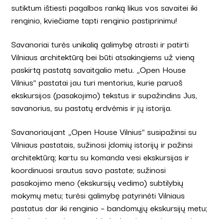
sutiktum ištiesti pagalbos ranką likus vos savaitei iki
renginio, kviečiame tapti renginio pastiprinimu!
Savanoriai turės unikalią galimybę atrasti ir patirti
Vilniaus architektūrą bei būti atsakingiems už vieną
paskirtą pastatą savaitgalio metu. „Open House
Vilnius“ pastatai jau turi mentorius, kurie paruoš
ekskursijos (pasakojimo) tekstus ir supažindins Jus,
savanorius, su pastatų erdvėmis ir jų istorija.
Savanoriaujant „Open House Vilnius“ susipažinsi su
Vilniaus pastatais, sužinosi įdomių istorijų ir pažinsi
architektūrą; kartu su komanda vesi ekskursijas ir
koordinuosi srautus savo pastate; sužinosi
pasakojimo meno (ekskursijų vedimo) subtilybių
mokymų metu; turėsi galimybę patyrinėti Vilniaus
pastatus dar iki renginio – bandomųjų ekskursijų metu;