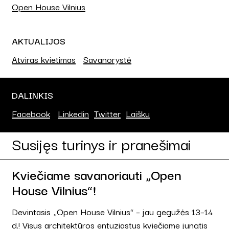
Open House Vilnius
AKTUALIJOS
Atviras kvietimas
Savanorystė
DALINKIS
Facebook
Linkedin
Twitter
Laišku
Susijęs turinys ir pranešimai
Kviečiame savanoriauti „Open
House Vilnius“!
Devintasis „Open House Vilnius“ – jau gegužės 13–14
d.! Visus architektūros entuziastus kviečiame jungtis