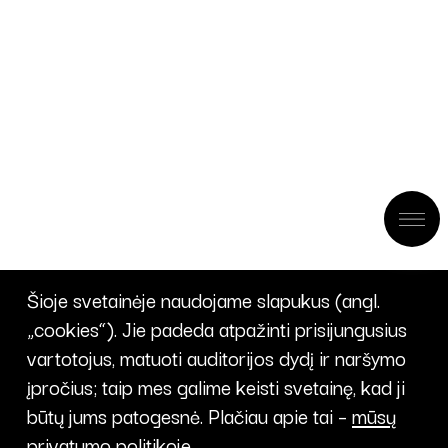
Šioje svetainėje naudojame slapukus (angl.
„cookies“). Jie padeda atpažinti prisijungusius
vartotojus, matuoti auditorijos dydį ir naršymo
įpročius; taip mes galime keisti svetainę, kad ji
būtų jums patogesnė. Plačiau apie tai –
mūsų
privatumo politikoje
.