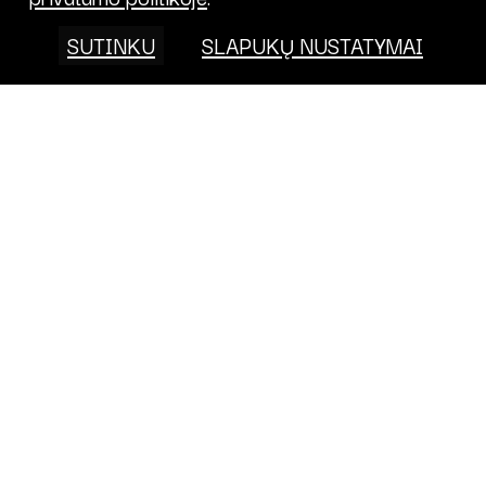
SUTINKU
SLAPUKŲ NUSTATYMAI
Projektai
FONDAS
KALENDORIUS
APIE
PRISIDĖK
PROJEKTAI
KONTAKTAI
TARPTAUTINĖ VEIKLA
PRIVATUMO
POLITIKA