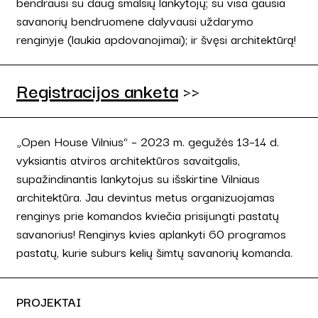
bendrausi su daug smalsių lankytojų; su visa gausia
savanorių bendruomene dalyvausi uždarymo
renginyje (laukia apdovanojimai); ir švęsi architektūrą!
Registracijos anketa
>>
„Open House Vilnius“ – 2023 m. gegužės 13–14 d.
vyksiantis atviros architektūros savaitgalis,
supažindinantis lankytojus su išskirtine Vilniaus
architektūra. Jau devintus metus organizuojamas
renginys prie komandos kviečia prisijungti pastatų
savanorius! Renginys kvies aplankyti 60 programos
pastatų, kurie suburs kelių šimtų savanorių komanda.
PROJEKTAI