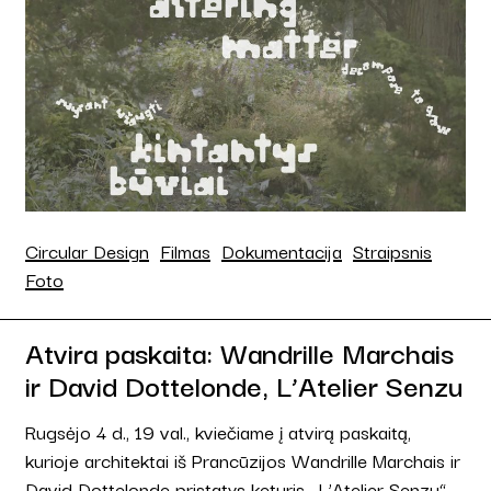
Circular Design
Filmas
Dokumentacija
Straipsnis
Foto
Atvira paskaita: Wandrille Marchais
ir David Dottelonde, L’Atelier Senzu
Rugsėjo 4 d., 19 val., kviečiame į atvirą paskaitą,
kurioje architektai iš Prancūzijos Wandrille Marchais ir
David Dottelonde pristatys keturis „L’Atelier Senzu“