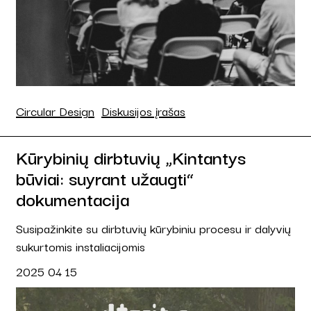
Circular Design
Diskusijos įrašas
Kūrybinių dirbtuvių „Kintantys
būviai: suyrant užaugti“
dokumentacija
Susipažinkite su dirbtuvių kūrybiniu procesu ir dalyvių
sukurtomis instaliacijomis
2025 04 15