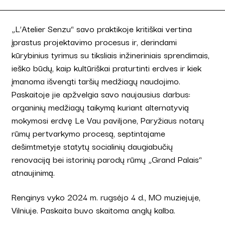
„L’Atelier Senzu“ savo praktikoje kritiškai vertina
įprastus projektavimo procesus ir, derindami
kūrybinius tyrimus su tiksliais inžineriniais sprendimais,
ieško būdų, kaip kultūriškai praturtinti erdves ir kiek
įmanoma išvengti taršių medžiagų naudojimo.
Paskaitoje jie apžvelgia savo naujausius darbus:
organinių medžiagų taikymą kuriant alternatyvią
mokymosi erdvę Le Vau paviljone, Paryžiaus notarų
rūmų pertvarkymo procesą, septintajame
dešimtmetyje statytų socialinių daugiabučių
renovaciją bei istorinių parodų rūmų „Grand Palais“
atnaujinimą.
Renginys vyko 2024 m. rugsėjo 4 d., MO muziejuje,
Vilniuje. Paskaita buvo skaitoma anglų kalba.