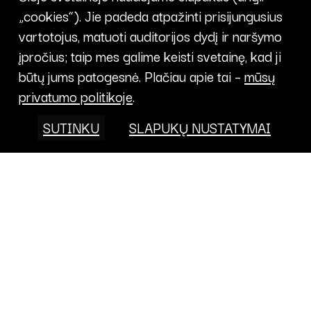
„cookies“). Jie padeda atpažinti prisijungusius
vartotojus, matuoti auditorijos dydį ir naršymo
įpročius; taip mes galime keisti svetainę, kad ji
būtų jums patogesnė. Plačiau apie tai –
mūsų
privatumo politikoje
.
SUTINKU
SLAPUKŲ NUSTATYMAI
Projektai
FONDAS
KALENDORIUS