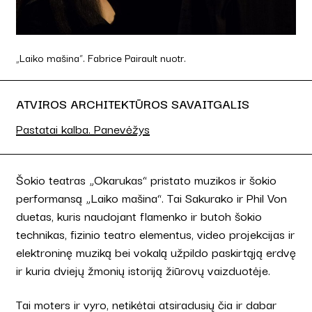
„Laiko mašina“. Fabrice Pairault nuotr.
ATVIROS ARCHITEKTŪROS SAVAITGALIS
Pastatai kalba. Panevėžys
Šokio teatras „Okarukas“ pristato muzikos ir šokio
performansą „Laiko mašina“. Tai Sakurako ir Phil Von
duetas, kuris naudojant flamenko ir butoh šokio
technikas, fizinio teatro elementus, video projekcijas ir
elektroninę muziką bei vokalą užpildo paskirtąją erdvę
ir kuria dviejų žmonių istoriją žiūrovų vaizduotėje.
Tai moters ir vyro, netikėtai atsiradusių čia ir dabar