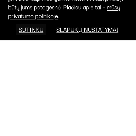
būtų jums patogesnė. Plačiau apie tai –
mūsų
privatumo politikoje
.
SUTINKU
SLAPUKŲ NUSTATYMAI
Projektai
FONDAS
KALENDORIUS
APIE
PRISIDĖK
PROJEKTAI
KONTAKTAI