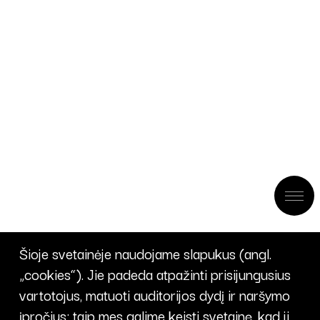
Šioje svetainėje naudojame slapukus (angl.
„cookies“). Jie padeda atpažinti prisijungusius
vartotojus, matuoti auditorijos dydį ir naršymo
įpročius; taip mes galime keisti svetainę, kad ji