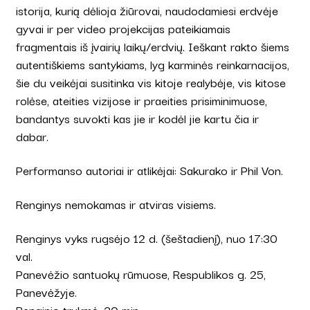
istorija, kurią dėlioja žiūrovai, naudodamiesi erdvėje
gyvai ir per video projekcijas pateikiamais
fragmentais iš įvairių laikų/erdvių. Ieškant rakto šiems
autentiškiems santykiams, lyg karminės reinkarnacijos,
šie du veikėjai susitinka vis kitoje realybėje, vis kitose
rolėse, ateities vizijose ir praeities prisiminimuose,
bandantys suvokti kas jie ir kodėl jie kartu čia ir
dabar.
Performanso autoriai ir atlikėjai: Sakurako ir Phil Von.
Renginys nemokamas ir atviras visiems.
Renginys vyks rugsėjo 12 d. (šeštadienį), nuo 17:30
val.
Panevėžio santuokų rūmuose, Respublikos g. 25,
Panevėžyje.
Renginio trukmė: 30 min.