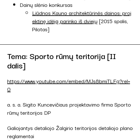
Dainų slėnio konkursas
Liūdnos Kauno architektūrinės dainos: proj
ektinę idėją parinko iš dviejų
[2015 spalis,
Pilotas]
Tema: Sporto rūmų teritorija [II
dalis]
https://www.youtube.com/embed/MJs8bmiTLFg?rel=
0
a. s. a. Sigito Kuncevičiaus projektavimo firma Sporto
rūmų teritorijos DP
Galiojantys detaliojo Žalgirio teritorijos detaliojo plano
reglamentai