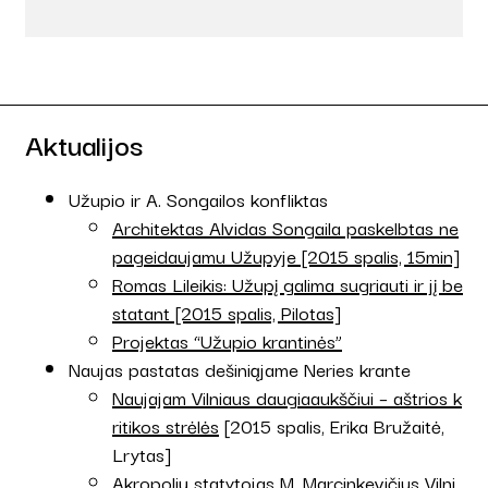
Aktualijos
Užupio ir A. Songailos konfliktas
Architektas Alvidas Songaila paskelbtas ne
pageidaujamu Užupyje [2015 spalis, 15min]
Romas Lileikis: Užupį galima sugriauti ir jį be
statant [2015 spalis, Pilotas]
Projektas “Užupio krantinės”
Naujas pastatas dešiniąjame Neries krante
Naujajam Vilniaus daugiaaukščiui – aštrios k
ritikos strėlės
[2015 spalis, Erika Bružaitė,
Lrytas]
Akropolių statytojas M. Marcinkevičius Vilni