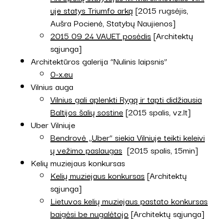
uje statys Triumfo arką
[2015 rugsėjis,
Aušra Pocienė, Statybų Naujienos]
2015 09 24 VAUET posėdis
[Architektų
sąjunga]
Architektūros galerija “Nulinis laipsnis”
0-x.eu
Vilnius auga
Vilnius gali aplenkti Rygą ir tapti didžiausia
Baltijos šalių sostine
[2015 spalis, vz.lt]
Uber Vilniuje
Bendrovė „Uber“ siekia Vilniuje teikti keleivi
ų vežimo paslaugas
[2015 spalis, 15min]
Kelių muziejaus konkursas
Kelių muziejaus konkursas
[Architektų
sąjunga]
Lietuvos kelių muziejaus pastato konkursas
baigėsi be nugalėtojo
[Architektų sąjunga]