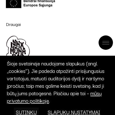
Draugai
Šioje svetainėje naudojame slapukus (angl.
„cookies“). Jie padeda atpažinti prisijungusius
vartotojus, matuoti auditorijos dydį ir naršymo
įpročius; taip mes galime keisti svetainę, kad ji
UŽSISAKYTI
būtų jums patogesnė. Plačiau apie tai –
mūsų
privatumo politikoje
.
NAUJIENLAIŠKĮ
SUTINKU
SLAPUKŲ NUSTATYMAI