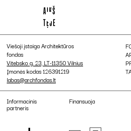
Viešoji įstaiga Architektūros
F
fondas
A
Vitebsko g. 23, LT-11350 Vilnius
P
Įmonės kodas 126391219
T
labas@archfondas.lt
Informacinis
Finansuoja
partneris