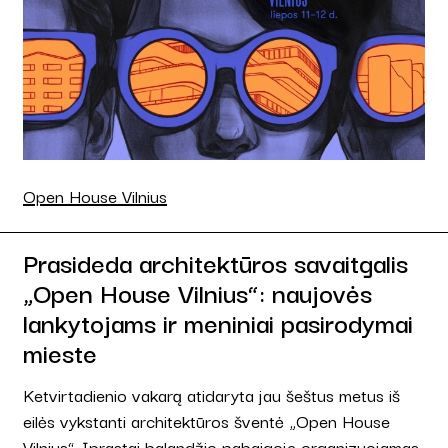
Open House Vilnius
Prasideda architektūros savaitgalis
„Open House Vilnius“: naujovės
lankytojams ir meniniai pasirodymai
mieste
Ketvirtadienio vakarą atidaryta jau šeštus metus iš
eilės vykstanti architektūros šventė „Open House
Vilnius“. Įprastai balandžio pabaigoje organizuojamas