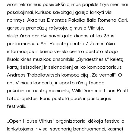
Architektūrinius pasivaikščiojimus papildė trys meniniai
pasakojimai, kuriuos savaitgalį galėjo lankyti visi
norintys. Aktorius Eimantas Pakalka šalia Romeno Gari,
garsaus prancūzų rašytojo, gimusio Vilniuje,
skulptūros per dvi savaitgalio dienas atliko 25-is
performansus. Ant Registrų centro / Žemės ūkio
informacijos ir kaimo verslo centro pastato stogo
šiuolaikinės muzikos ansamblis „Synaesthesis“ keletą
kartų šeštadienį ir sekmadienį atliko kompozitoriaus
Andreas Trobollowitsch kompoziciją „Zellverhall“. O
ant Vilniaus koncertų ir sporto rūmų fasado
pakabintos austrų menininkų Willi Dorner ir Lisos Rastl
fotoprojektas, kuris pastatą puoš ir pasibaigus
festivaliui.
„Open House Vilnius“ organizatoriai dėkoja festivalio
lankytojams ir visai savanorių bendruomenei, kasmet