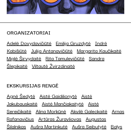
ORGANIZATORIAI
Adelė Dovydavičiūtė
Emilija Gruzdytė
Indrė
Kabišiūtė
Julija Antanavičiūtė
Margarita Kaučikaitė
Miglė Širvydaitė
Rita Tamulevičiūtė
Sandra
Šlepikaitė
Viltautė Žvirzdinaitė
EKSKURSIJAS RENGĖ
Agnė Šedytė
Aistė Gaidilionytė
Aistė
Jakubauskaitė
Aistė Mančiakaitytė
Aistė
Sereičikaitė
Alina Morkūnė
Akvilė Galeckaitė
Arnas
Rafanavičius
Artūras Žuravliovas
Augustas
Šilalnikas
Aušra Martinkutė
Aušra Seibutytė
Balys