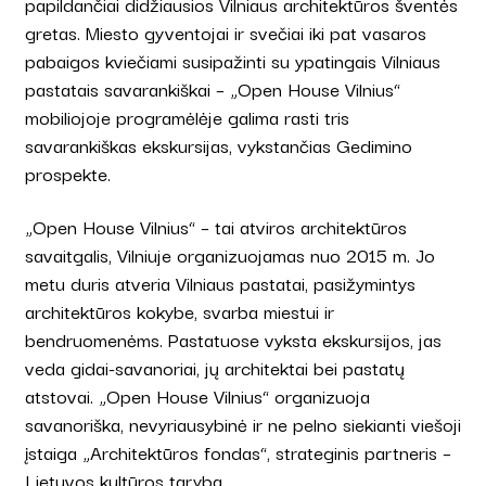
papildančiai didžiausios Vilniaus architektūros šventės
gretas. Miesto gyventojai ir svečiai iki pat vasaros
pabaigos kviečiami susipažinti su ypatingais Vilniaus
pastatais savarankiškai – „Open House Vilnius“
mobiliojoje programėlėje galima rasti tris
savarankiškas ekskursijas, vykstančias Gedimino
prospekte.
„Open House Vilnius“ – tai atviros architektūros
savaitgalis, Vilniuje organizuojamas nuo 2015 m. Jo
metu duris atveria Vilniaus pastatai, pasižymintys
architektūros kokybe, svarba miestui ir
bendruomenėms. Pastatuose vyksta ekskursijos, jas
veda gidai-savanoriai, jų architektai bei pastatų
atstovai. „Open House Vilnius“ organizuoja
savanoriška, nevyriausybinė ir ne pelno siekianti viešoji
įstaiga „Architektūros fondas“, strateginis partneris –
Lietuvos kultūros taryba.