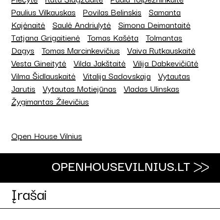
Paulius Vilkauskas
Povilas Belinskis
Samanta
Kajėnaitė
Saulė Andriulytė
Simona Deimantaitė
Tatjana Grigaitienė
Tomas Kašėta
Tolmantas
Dagys
Tomas Marcinkevičius
Vaiva Rutkauskaitė
Vesta Gineitytė
Vilda Jakštaitė
Vilija Dabkevičiūtė
Vilma Šidlauskaitė
Vitalija Sadovskaja
Vytautas
Jarutis
Vytautas Motiejūnas
Vladas Ulinskas
Žygimantas Žilevičius
Open House Vilnius
OPENHOUSEVILNIUS.LT
Įrašai