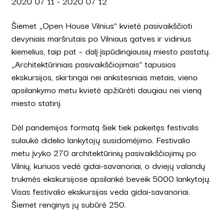
2020 07 11 - 2020 07 12
Šiemet „Open House Vilnius“ kvietė pasivaikščioti
devyniais maršrutais po Vilniaus gatves ir vidinius
kiemelius, taip pat – dalį įspūdingiausių miesto pastatų.
„Architektūriniais pasivaikščiojimais“ tapusios
ekskursijos, skirtingai nei ankstesniais metais, vieno
apsilankymo metu kvietė apžiūrėti daugiau nei vieną
miesto statinį.
Dėl pandemijos formatą šiek tiek pakeitęs festivalis
sulaukė didelio lankytojų susidomėjimo. Festivalio
metu įvyko 270 architektūrinių pasivaikščiojimų po
Vilnių, kuriuos vedė gidai-savanoriai, o dviejų valandų
trukmės ekskursijose apsilankė beveik 5000 lankytojų.
Visas festivalio ekskursijas veda gidai-savanoriai.
Šiemet renginys jų subūrė 250.