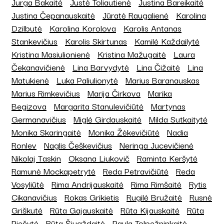
Jurga Bakaitė
Justė Toliautienė
Justina Bareikaitė
Justina Čepanauskaitė
Jūratė Raugalienė
Karolina
Dzilbutė
Karolina Korolova
Karolis Antanas
Stankevičius
Karolis Skirtunas
Kamilė Každailytė
Kristina Masiulionienė
Kristina Mažugaitė
Laura
Čekanavičienė
Lina Barvydytė
Lina Čižaitė
Lina
Matukienė
Luka Paliulionytė
Marius Baranauskas
Marius Rimkevičius
Marija Čirkova
Marika
Begizova
Margarita Stanulevičiūtė
Martynas
Germanavičius
Miglė Girdauskaitė
Milda Sutkaitytė
Monika Skaringaitė
Monika Žėkevičiūtė
Nadia
Ronlev
Naglis Češkevičius
Neringa Jucevičienė
Nikolaj Taskin
Oksana Liukovič
Raminta Keršytė
Ramunė Mockapetrytė
Reda Petravičiūtė
Reda
Vosyliūtė
Rima Andrijauskaitė
Rima Rimšaitė
Rytis
Cikanavičius
Rokas Grikietis
Rugilė Bružaitė
Rusnė
Griškutė
Rūta Gajauskaitė
Rūta Kijauskaitė
Rūta
Piečytė
Rūta Šiugždaitė
Paula Tolpežninkaitė