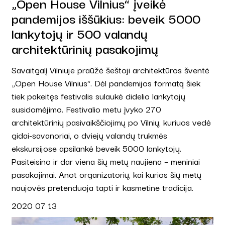
„Open House Vilnius“ įveikė
pandemijos iššūkius: beveik 5000
lankytojų ir 500 valandų
architektūrinių pasakojimų
Savaitgalį Vilniuje praūžė šeštoji architektūros šventė
„Open House Vilnius“. Dėl pandemijos formatą šiek
tiek pakeitęs festivalis sulaukė didelio lankytojų
susidomėjimo. Festivalio metu įvyko 270
architektūrinių pasivaikščiojimų po Vilnių, kuriuos vedė
gidai-savanoriai, o dviejų valandų trukmės
ekskursijose apsilankė beveik 5000 lankytojų.
Pasiteisino ir dar viena šių metų naujiena – meniniai
pasakojimai. Anot organizatorių, kai kurios šių metų
naujovės pretenduoja tapti ir kasmetine tradicija.
2020 07 13