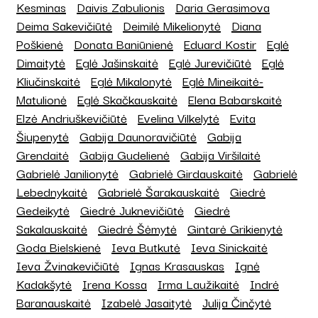
Kesminas
Daivis Zabulionis
Daria Gerasimova
Deima Sakevičiūtė
Deimilė Mikelionytė
Diana
Poškienė
Donata Baniūnienė
Eduard Kostir
Eglė
Dimaitytė
Eglė Jašinskaitė
Eglė Jurevičiūtė
Eglė
Kliučinskaitė
Eglė Mikalonytė
Eglė Mineikaitė-
Matulionė
Eglė Skačkauskaitė
Elena Babarskaitė
Elzė Andriuškevičiūtė
Evelina Vilkelytė
Evita
Šiupenytė
Gabija Daunoravičiūtė
Gabija
Grendaitė
Gabija Gudelienė
Gabija Viršilaitė
Gabrielė Janilionytė
Gabrielė Girdauskaitė
Gabrielė
Lebednykaitė
Gabrielė Šarakauskaitė
Giedrė
Gedeikytė
Giedrė Juknevičiūtė
Giedrė
Sakalauskaitė
Giedrė Šėmytė
Gintarė Grikienytė
Goda Bielskienė
Ieva Butkutė
Ieva Sinickaitė
Ieva Žvinakevičiūtė
Ignas Krasauskas
Ignė
Kadakšytė
Irena Kossa
Irma Laužikaitė
Indrė
Baranauskaitė
Izabelė Jasaitytė
Julija Činčytė