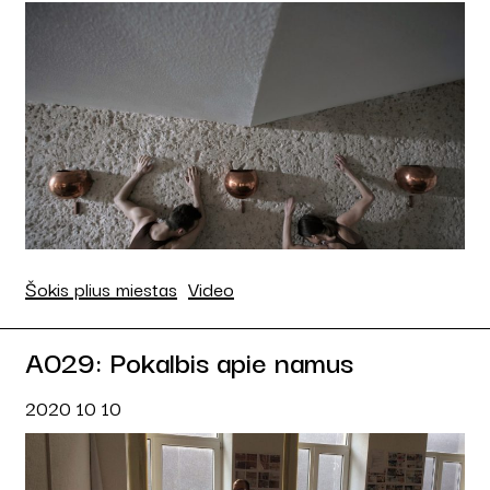
Šokis plius miestas
Video
A029: Pokalbis apie namus
2020 10 10