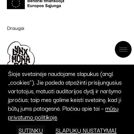
Draugai
Šioje svetainėje naudojame slapukus (angl.
„cookies“). Jie padeda atpažinti prisijungusius
vartotojus, matuoti auditorijos dydį ir naršymo
įpročius; taip mes galime keisti svetainę, kad ji
UŽSISAKYTI
būtų jums patogesnė. Plačiau apie tai –
mūsų
privatumo politikoje
.
NAUJIENLAIŠKĮ
SUTINKU
SLAPUKŲ NUSTATYMAI