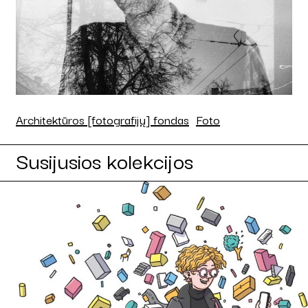
Architektūros [fotografijų] fondas
Foto
Susijusios kolekcijos