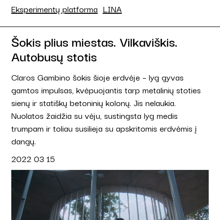
Eksperimentų platforma
LINA
Šokis plius miestas. Vilkaviškis.
Autobusų stotis
Claros Gambino šokis šioje erdvėje – lyg gyvas
gamtos impulsas, kvėpuojantis tarp metalinių stoties
sienų ir statiškų betoninių kolonų. Jis nelaukia.
Nuolatos žaidžia su vėju, sustingsta lyg medis
trumpam ir toliau susilieja su apskritomis erdvėmis į
dangų.
2022 03 15