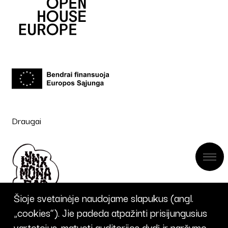
Draugai
Šioje svetainėje naudojame slapukus (angl.
„cookies“). Jie padeda atpažinti prisijungusius
vartotojus, matuoti auditorijos dydį ir naršymo