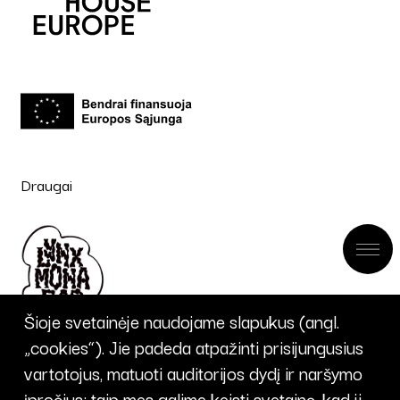
Draugai
Šioje svetainėje naudojame slapukus (angl.
„cookies“). Jie padeda atpažinti prisijungusius
vartotojus, matuoti auditorijos dydį ir naršymo
įpročius; taip mes galime keisti svetainę, kad ji