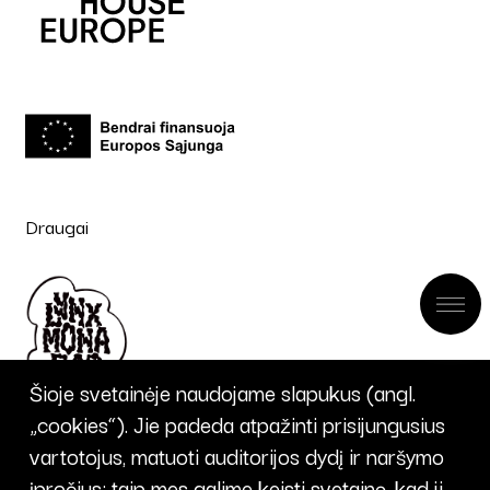
Draugai
Šioje svetainėje naudojame slapukus (angl.
„cookies“). Jie padeda atpažinti prisijungusius
vartotojus, matuoti auditorijos dydį ir naršymo
įpročius; taip mes galime keisti svetainę, kad ji