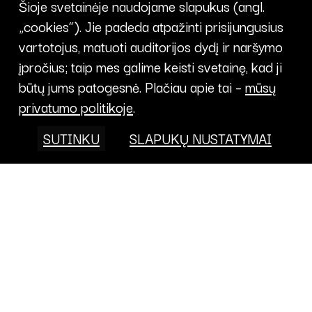
Šioje svetainėje naudojame slapukus (angl.
„cookies“). Jie padeda atpažinti prisijungusius
vartotojus, matuoti auditorijos dydį ir naršymo
įpročius; taip mes galime keisti svetainę, kad ji
būtų jums patogesnė. Plačiau apie tai –
mūsų
privatumo politikoje
.
SUTINKU
SLAPUKŲ NUSTATYMAI
Projektai
FONDAS
KALENDORIUS