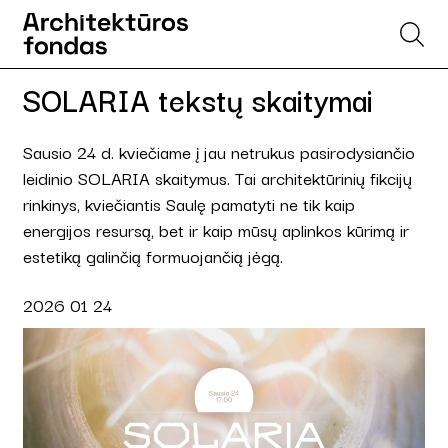
SOLARIA tekstų skaitymai
Sausio 24 d. kviečiame į jau netrukus pasirodysiančio
leidinio SOLARIA skaitymus. Tai architektūrinių fikcijų
rinkinys, kviečiantis Saulę pamatyti ne tik kaip
energijos resursą, bet ir kaip mūsų aplinkos kūrimą ir
estetiką galinčią formuojančią jėgą.
2026 01 24