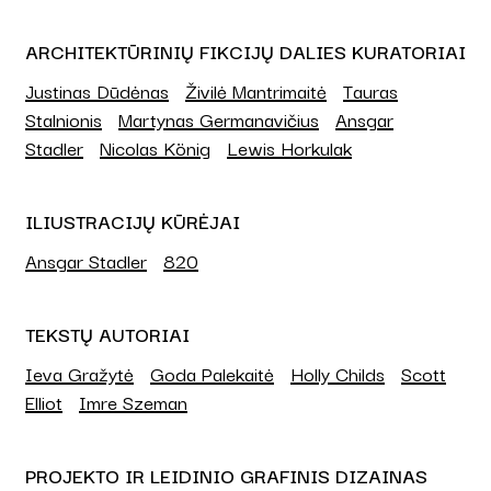
ARCHITEKTŪRINIŲ FIKCIJŲ DALIES KURATORIAI
Justinas Dūdėnas
Živilė Mantrimaitė
Tauras
Stalnionis
Martynas Germanavičius
Ansgar
Stadler
Nicolas König
Lewis Horkulak
ILIUSTRACIJŲ KŪRĖJAI
Ansgar Stadler
820
TEKSTŲ AUTORIAI
Ieva Gražytė
Goda Palekaitė
Holly Childs
Scott
Elliot
Imre Szeman
PROJEKTO IR LEIDINIO GRAFINIS DIZAINAS