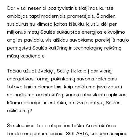
Dar visai neseniai pozityvistinis tikėjimas kurstė
ambicijas tapti moderniais prometėjais. Šiandien,
susidūrus su klimato kaitos iššūkiu, kilusiu dėl per
milijonus metų Saulės sukauptos energijos eikvojimo
anglies pavidalu, vis aiškiau suvokiame poreikį iš naujo
permąstyti Saulės kultūrinę ir technologinę reikšmę
mūsų kasdienoje.
Tačiau užuot žvelgę į Saulę tik kaip į dar vieną
energetikos formą, pakinkomą savoms reikmėms
fotovoltiniais elementais, kaip galėtume įsivaizduoti
soliariškumo architektūrą, kurioje atsiskleistų aplinkos
kūrimo principai ir estetika, atsižvelgiantys į Saulės
cikliškumą?
Šie klausimai tapo atspirties tašku Architektūros
fondo rengiamam leidiniui SOLARIA, kuriame susipina