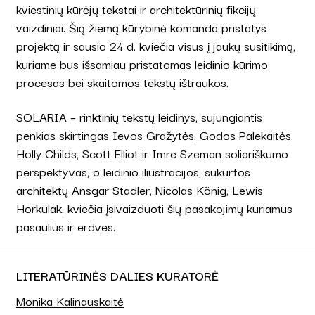
kviestinių kūrėjų tekstai ir architektūrinių fikcijų
vaizdiniai. Šią žiemą kūrybinė komanda pristatys
projektą ir sausio 24 d. kviečia visus į jaukų susitikimą,
kuriame bus išsamiau pristatomas leidinio kūrimo
procesas bei skaitomos tekstų ištraukos.
SOLARIA – rinktinių tekstų leidinys, sujungiantis
penkias skirtingas Ievos Gražytės, Godos Palekaitės,
Holly Childs, Scott Elliot ir Imre Szeman soliariškumo
perspektyvas, o leidinio iliustracijos, sukurtos
architektų Ansgar Stadler, Nicolas König, Lewis
Horkulak, kviečia įsivaizduoti šių pasakojimų kuriamus
pasaulius ir erdves.
LITERATŪRINĖS DALIES KURATORĖ
Monika Kalinauskaitė