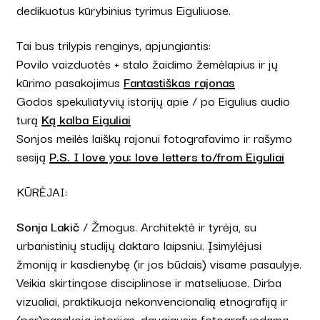
dedikuotus kūrybinius tyrimus Eiguliuose.
Tai bus trilypis renginys, apjungiantis:
Povilo vaizduotės + stalo žaidimo žemėlapius ir jų
kūrimo pasakojimus
Fantastiškas rajonas
Godos spekuliatyvių istorijų apie / po Eigulius audio
turą
Ką kalba Eiguliai
Sonjos meilės laiškų rajonui fotografavimo ir rašymo
sesiją
P.S. I love you: love letters to/from Eiguliai
KŪRĖJAI:
Sonja Lakič
/ Žmogus. Architektė ir tyrėja, su
urbanistinių studijų daktaro laipsniu. Įsimylėjusi
žmoniją ir kasdienybę (ir jos būdais) visame pasaulyje.
Veikia skirtingose disciplinose ir matseliuose. Dirba
vizualiai, praktikuoja nekonvencionalią etnografiją ir
(per)pasakoja istorijas, daugiausia fotografuodama.