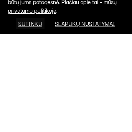
būtų jums patogesnė. Plačiau apie tai –
mūsų
privatumo politikoje
.
SUTINKU
SLAPUKŲ NUSTATYMAI
Projektai
FONDAS
KALENDORIUS
APIE
PRISIDĖK
PROJEKTAI
KONTAKTAI