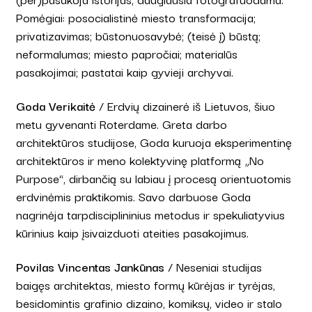
Pomėgiai: posocialistinė miesto transformacija;
privatizavimas; būstonuosavybė; (teisė į) būstą;
neformalumas; miesto papročiai; materialūs
pasakojimai; pastatai kaip gyvieji archyvai.
Goda Verikaitė
/ Erdvių dizainerė iš Lietuvos, šiuo
metu gyvenanti Roterdame. Greta darbo
architektūros studijose, Goda kuruoja eksperimentinę
architektūros ir meno kolektyvinę platformą „No
Purpose“, dirbančią su labiau į procesą orientuotomis
erdvinėmis praktikomis. Savo darbuose Goda
nagrinėja tarpdisciplininius metodus ir spekuliatyvius
kūrinius kaip įsivaizduoti ateities pasakojimus.
Povilas Vincentas Jankūnas
/ Neseniai studijas
baigęs architektas, miesto formų kūrėjas ir tyrėjas,
besidomintis grafinio dizaino, komiksų, video ir stalo