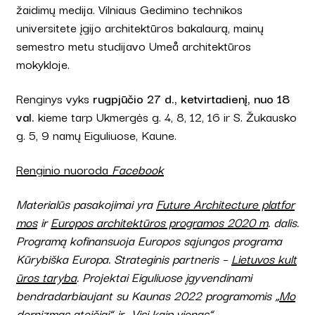
žaidimų medija. Vilniaus Gedimino technikos
universitete įgijo architektūros bakalaurą, mainų
semestro metu studijavo Umeå architektūros
mokykloje.
Renginys vyks
rugpjūčio 27 d., ketvirtadienį, nuo 18
val.
kieme tarp Ukmergės g. 4, 8, 12, 16 ir S. Žukausko
g. 5, 9 namų Eiguliuose, Kaune.
Renginio nuoroda
Facebook
Materialūs pasakojimai yra
Future Architecture platfor
mos
ir
Europos architektūros programos 2020 m
. dalis.
Programą kofinansuoja Europos sąjungos programa
Kūrybiška Europa. Strateginis partneris –
Lietuvos kult
ūros taryba
. Projektai Eiguliuose įgyvendinami
bendradarbiaujant su Kaunas 2022 programomis „
Mo
dernizmas ateičiai
“ ir „
Visi kaip vienas
“.