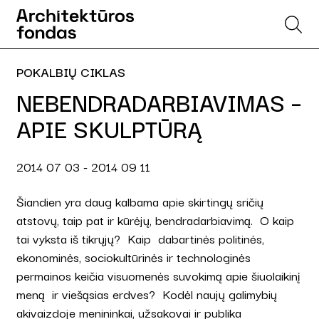
POKALBIŲ CIKLAS
NEBENDRADARBIAVIMAS –
APIE SKULPTŪRĄ
2014 07 03 - 2014 09 11
Šiandien yra daug kalbama apie skirtingų sričių
atstovų, taip pat ir kūrėjų, bendradarbiavimą. O kaip
tai vyksta iš tikrųjų? Kaip dabartinės politinės,
ekonominės, sociokultūrinės ir technologinės
permainos keičia visuomenės suvokimą apie šiuolaikinį
meną ir viešąsias erdves? Kodėl naujų galimybių
akivaizdoje menininkai, užsakovai ir publika