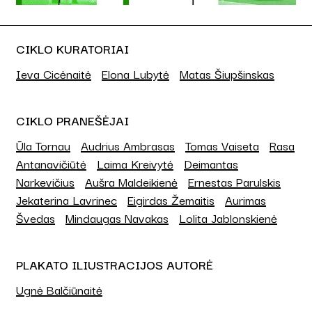
CIKLO KURATORIAI
Ieva Cicėnaitė
Elona Lubytė
Matas Šiupšinskas
CIKLO PRANEŠĖJAI
Ūla Tornau
Audrius Ambrasas
Tomas Vaiseta
Rasa
Antanavičiūtė
Laima Kreivytė
Deimantas
Narkevičius
Aušra Maldeikienė
Ernestas Parulskis
Jekaterina Lavrinec
Eigirdas Žemaitis
Aurimas
Švedas
Mindaugas Navakas
Lolita Jablonskienė
PLAKATO ILIUSTRACIJOS AUTORĖ
Ugnė Balčiūnaitė