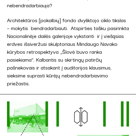
nebendradarbiauja?
Architektūros [pokalbių] fondo dvyliktojo ciklo tikslas
– mokytis bendradarbiauti. Atspirties tašku pasirinkta
Nacionalinėje dailės galerijoje vykstanti ir į viešąsias
erdves išsiveržusi skulptoriaus Mindaugo Navako
kūrybos retrospektyva „Šlovė buvo ranka
pasiekiama”. Kalbantis su skirtingų patirčių
pašnekovais ir atsakant į auditorijos klausimus,
sieksime suprasti kūrėjų nebendradarbiavimo
priežastis.