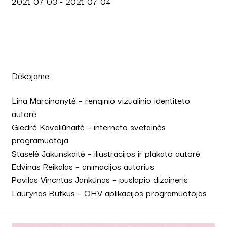
2021 07 03 - 2021 07 04
Dėkojame:
Lina Marcinonytė – renginio vizualinio identiteto
autorė
Giedrė Kavaliūnaitė – interneto svetainės
programuotoja
Staselė Jakunskaitė – iliustracijos ir plakato autorė
Edvinas Reikalas – animacijos autorius
Povilas Vincntas Jankūnas – puslapio dizaineris
Laurynas Butkus – OHV aplikacijos programuotojas