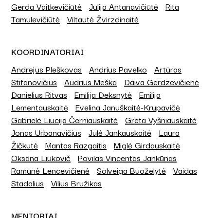
Gerda Vaitkevičiūtė
Julija Antanavičiūtė
Rita
Tamulevičiūtė
Viltautė Žvirzdinaitė
KOORDINATORIAI
Andrejus Pleškovas
Andrius Pavelko
Artūras
Stifanovičius
Audrius Meška
Daiva Gerdzevičienė
Danielius Ritvas
Emilija Deksnytė
Emilija
Lementauskaitė
Evelina Januškaitė-Krupavičė
Gabrielė Liucija Černiauskaitė
Greta Vyšniauskaitė
Jonas Urbanavičius
Julė Jankauskaitė
Laura
Žičkutė
Mantas Razgaitis
Miglė Girdauskaitė
Oksana Liukovič
Povilas Vincentas Jankūnas
Ramunė Lencevičienė
Solveiga Buoželytė
Vaidas
Stadalius
Vilius Bružikas
MENTORIAI