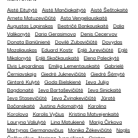
Aistė Eitutytė
Aistė Mančiakaitytė
Aistė Šeštokaitė
Arneta Matuzevičiūtė
Asta Vengeliauskaitė
Augustas Lapinskas
Beatričė Bankauskaitė
Dalia
Valikonytė
Daria Gerasimova
Denis Cecervov
Donata Baniūnienė
Dovilė Zubavičiūtė
Dovydas
Mazaliauskas
Eduard Kostir
Eglė Jurevičiūtė
Eglė
Mikalonytė
Eglė Skačkauskaitė
Elena Paleckytė
Elvis Lepardinas
Emilija Lementauskaitė
Gabrielė
Černiavskaja
Giedrė Juknevičiūtė
Giedrė Šėmytė
Gintarė Kulytė
Goda Bielskienė
Ieva Julija
Bagdonaitė
Ieva Bartaševičiūtė
Ieva Sinickaitė
Ieva Stasevičiūtė
Ieva Žvinakevičiūtė
Jūratė
Bačanskaitė
Justina Adomaitytė
Karolina
Korolova
Karolis Vyčius
Kristina Matvejenkaitė
Lauryna Valiulytė
Lina Matukienė
Marija Čirkova
Martynas Germanavičius
Monika Žėkevičiūtė
Naglis
Češkevičius
Neringa Jucevičienė
Orintas