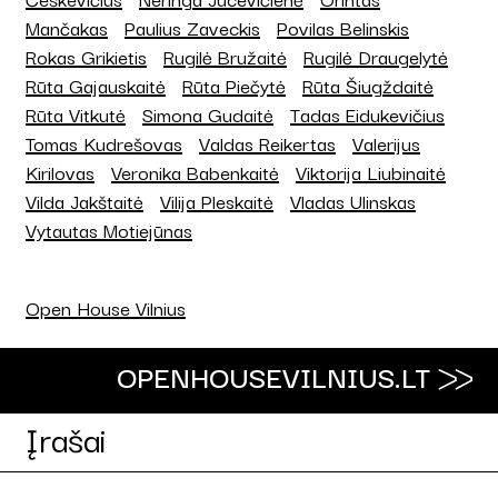
Mančakas
Paulius Zaveckis
Povilas Belinskis
Rokas Grikietis
Rugilė Bružaitė
Rugilė Draugelytė
Rūta Gajauskaitė
Rūta Piečytė
Rūta Šiugždaitė
Rūta Vitkutė
Simona Gudaitė
Tadas Eidukevičius
Tomas Kudrešovas
Valdas Reikertas
Valerijus
Kirilovas
Veronika Babenkaitė
Viktorija Liubinaitė
Vilda Jakštaitė
Vilija Pleskaitė
Vladas Ulinskas
Vytautas Motiejūnas
Open House Vilnius
OPENHOUSEVILNIUS.LT
Įrašai