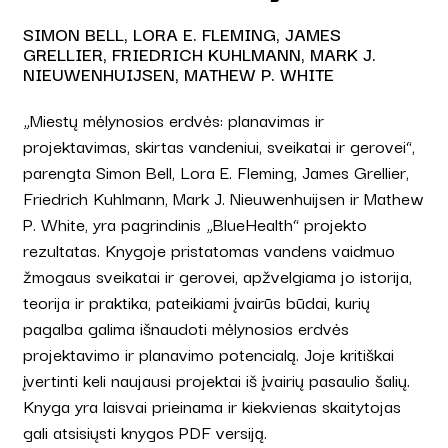
SIMON BELL, LORA E. FLEMING, JAMES
GRELLIER, FRIEDRICH KUHLMANN, MARK J.
NIEUWENHUIJSEN, MATHEW P. WHITE
„Miestų mėlynosios erdvės: planavimas ir
projektavimas, skirtas vandeniui, sveikatai ir gerovei“,
parengta Simon Bell, Lora E. Fleming, James Grellier,
Friedrich Kuhlmann, Mark J. Nieuwenhuijsen ir Mathew
P. White, yra pagrindinis „BlueHealth“ projekto
rezultatas. Knygoje pristatomas vandens vaidmuo
žmogaus sveikatai ir gerovei, apžvelgiama jo istorija,
teorija ir praktika, pateikiami įvairūs būdai, kurių
pagalba galima išnaudoti mėlynosios erdvės
projektavimo ir planavimo potencialą. Joje kritiškai
įvertinti keli naujausi projektai iš įvairių pasaulio šalių.
Knyga yra laisvai prieinama ir kiekvienas skaitytojas
gali atsisiųsti knygos PDF versiją.