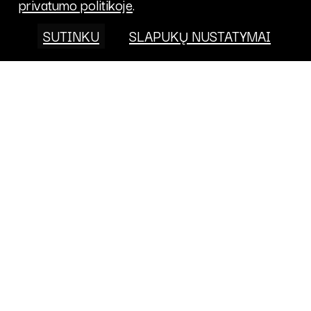
privatumo politikoje
.
SUTINKU
SLAPUKŲ NUSTATYMAI
Projektai
FONDAS
KALENDORIUS
APIE
PRISIDĖK
PROJEKTAI
KONTAKTAI
TARPTAUTINĖ VEIKLA
PRIVATUMO
POLITIKA