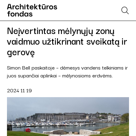
Neįvertintas mėlynųjų zonų
vaidmuo užtikrinant sveikatą ir
gerovę
Simon Bell paskaitoje – dėmesys vandens telkiniams ir
juos supančiai aplinkai – mėlynosioms erdvėms.
2024 11 19