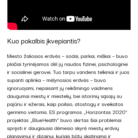
Kuo pokalbis įkvepiantis?
Miesto žaliosios erdvės – sodai, parkai, miškai – buvo
plačiai tyrinėjamos dėl jų naudos fizinei, psichologinei
ir socialinei gerovei. Tuo tarpu vandens telkiniai ir juos
supanti aplinka – mėlynosios erdvės – buvo
ignoruojami, nepaisant jų reikšmingo vaidmens
daugumai miestų ir miestelių, bei istorinių sąsajų su
pajūriu ir ežerais, kaip poilsio, atostogų ir sveikatos
gerinimo vietomis. ES programos „Horizontas 2020“
projektas „BlueHealth“ buvo skirtas šiai problemai
spręsti ir daugiausia dėmesio skyrė miestų erdvių
planavimui ir dizainui, kuriais būtų skatinama ir