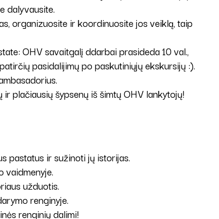
e dalyvausite.
organizuosite ir koordinuosite jos veiklą, taip
ate: OHV savaitgalį ddarbai prasideda 10 val.,
patirčių pasidalijimų po paskutiniųjų ekskursijų :).
o ambasadorius.
 ir plačiausių šypsenų iš šimtų OHV lankytojų!
 pastatus ir sužinoti jų istorijas.
o vaidmenyje.
riaus užduotis.
darymo renginyje.
inės renginių dalimi!