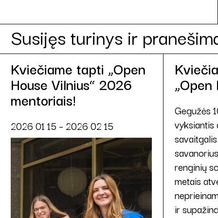
Susijęs turinys ir pranešim
Kviečiame tapti „Open
Kvieči
House Vilnius“ 2026
„Open H
mentoriais!
Gegužės 10
vyksiantis 
2026 01 15 – 2026 02 15
savaitgali
savanorius
renginių so
metais atv
neprieinam
ir supažind