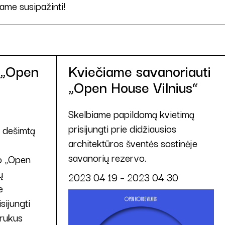
ame susipažinti!
 „Open
Kviečiame savanoriauti
„Open House Vilnius“
Skelbiame papildomą kvietimą
prisijungti prie didžiausios
 dešimtą
architektūros šventės sostinėje
savanorių rezervo.
io „Open
ų
2023 04 19 – 2023 04 30
e
ijungti
trukus