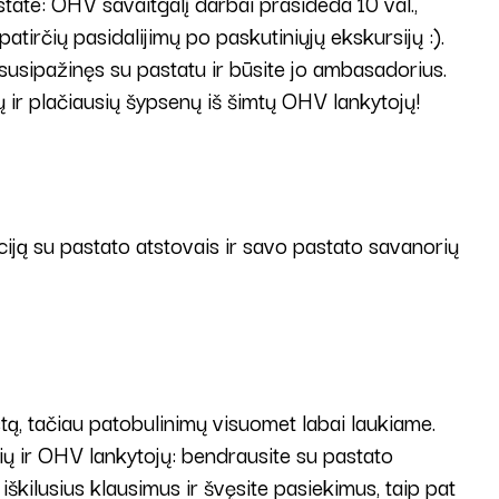
ate: OHV savaitgalį darbai prasideda 10 val.,
patirčių pasidalijimų po paskutiniųjų ekskursijų :).
 susipažinęs su pastatu ir būsite jo ambasadorius.
 ir plačiausių šypsenų iš šimtų OHV lankytojų!
ją su pastato atstovais ir savo pastato savanorių
tą, tačiau patobulinimų visuomet labai laukiame.
ių ir OHV lankytojų: bendrausite su pastato
škilusius klausimus ir švęsite pasiekimus, taip pat