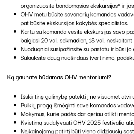
organizuosite bandomąsias ekskursijas* ir jos
OHV metu būsite savanorių komandos vadovas, 
pat būsite ekskursijos kokybės specialistas.
Kartu su komanda vesite ekskursijas savo past
baigiasi 20 val., sekmadienį 18 val., neskaitant 
Nuodugniai susipažinsite su pastatu ir būsi j
Sulauksite daug nuoširdaus įvertinimo, padėkų
Ką gaunate būdamas OHV mentoriumi?
Išskirtinę galimybę patekti į ne visuomet atvirus
Puikią progą išmėginti save komandos vadov
Mokymus, kurie padės dar geriau atlikti mento
Kvietimą sudalyvauti OHV 2025 festivalio ati
Neįkainojamą patirtį būti vieno didžiausių sost