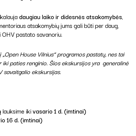
ikalauja
daugiau laiko ir didesnės atsakomybės
,
 mentoriaus atsakomybių jums gali būti per daug,
ti OHV pastato savanoriu.
į „Open House Vilnius“ programos pastatų, nes tai
 iki paties renginio. Šios ekskursijos yra generalinė
 savaitgalio ekskursijas.
ų
lauksime iki
vasario 1 d. (imtinai)
io 16 d. (imtinai)