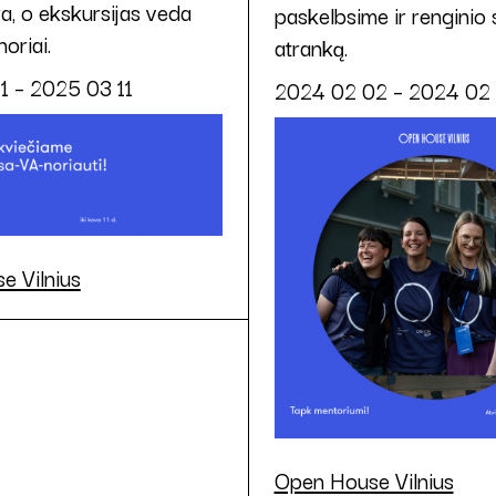
ra, o ekskursijas veda
paskelbsime ir renginio
oriai.
atranką.
1 – 2025 03 11
2024 02 02 – 2024 02 
e Vilnius
Open House Vilnius