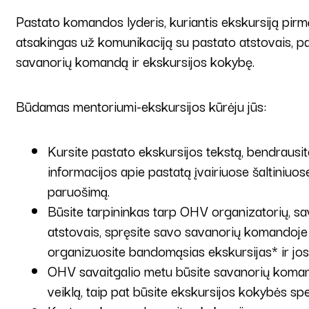
Pastato komandos lyderis, kuriantis ekskursiją pir
atsakingas už komunikaciją su pastato atstovais, p
savanorių komandą ir ekskursijos kokybę.
Būdamas mentoriumi-ekskursijos kūrėju jūs:
Kursite pastato ekskursijos tekstą, bendrausit
informacijos apie pastatą įvairiuose šaltiniuo
paruošimą.
Būsite tarpininkas tarp OHV organizatorių, sa
atstovais, spręsite savo savanorių komandoje i
organizuosite bandomąsias ekskursijas* ir jos
OHV savaitgalio metu būsite savanorių komand
veiklą, taip pat būsite ekskursijos kokybės spe