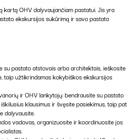
mą kartą OHV dalyvaujančiam pastatui. Jis yra
astato ekskursijos sukūrimą ir savo pastato
e su pastato atstovais arba architektais, ieškosite
se, taip užtikrindamas kokybiškos ekskursijos
vanorių ir OHV lankytojų: bendrausite su pastato
škilusius klausimus ir švęsite pasiekimus, taip pat
e dalyvausite.
os vadovas, organizuosite ir koordinuosite jos
cialistas.