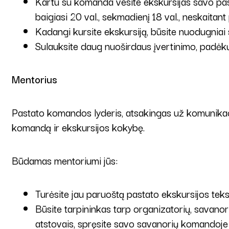
Kartu su komanda vesite ekskursijas savo past
baigiasi 20 val., sekmadienį 18 val., neskaitant 
Kadangi kursite ekskursiją, būsite nuodugniai
Sulauksite daug nuoširdaus įvertinimo, padėkų
Mentorius
Pastato komandos lyderis, atsakingas už komunikaci
komandą ir ekskursijos kokybę.
Būdamas mentoriumi jūs:
Turėsite jau paruoštą pastato ekskursijos teks
Būsite tarpininkas tarp organizatorių, savanor
atstovais, spręsite savo savanorių komandoje i