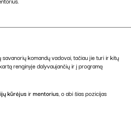
ntorius.
savanorių komandų vadovai, tačiau jie turi ir kitų
 kartą renginyje dalyvaujančių ir į programą
jų kūrėjus
ir
mentorius
, o abi šias pozicijas