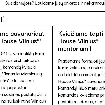
Susidomėjote? Laukiame jūsų anketos ir nekantrauj
ai
ame savanoriauti
Kviečiame tapti
ouse Vilnius“!
House Vilnius“
mentoriumi!
–11 d. vienuoliktą kartą
atviros architektūros
Pradedame formuoti jau
s į komandą kviečia
kartą vyksiančio atviros
. Vienas laukiamiausių
architektūros savaitgal
stinėje kiekvienais
House Vilnius“ savanori
eria paprastai
komandą! Šiuo metu pri
ų sostinės pastatų duris
komandos kviečiame pris
ina su išskirtine Vilniaus
pastatų mentorius, o ne