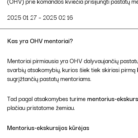
(OHV) prie komandos kviečia prisijungti pastatų me
2025 01 27 – 2025 02 16
Kas yra OHV mentoriai?
Mentoriai pirmiausia yra OHV dalyvaujančių pastatų 
svarbių atsakomybių, kurios šiek tiek skiriasi pirmą
sugrįžtančių pastatų mentoriams.
Tad pagal atsakomybes turime
mentorius-ekskursi
plačiau pristatome žemiau.
Mentorius-ekskursijos kūrėjas