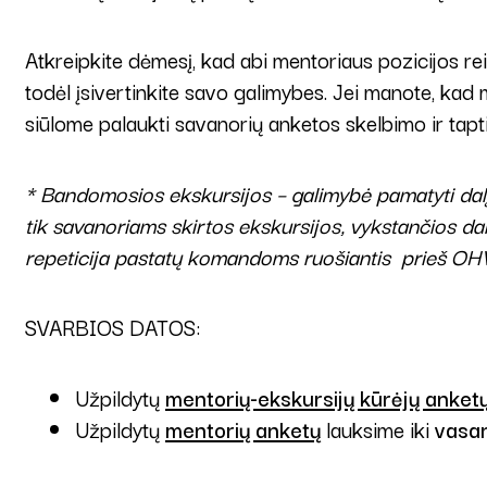
Atkreipkite dėmesį, kad abi mentoriaus pozicijos re
todėl įsivertinkite savo galimybes. Jei manote, kad
siūlome palaukti savanorių anketos skelbimo ir tap
* Bandomosios ekskursijos – galimybė pamatyti dal
tik savanoriams skirtos ekskursijos, vykstančios dar
repeticija pastatų komandoms ruošiantis prieš OHV
SVARBIOS DATOS:
Užpildytų
mentorių-ekskursijų kūrėjų anket
Užpildytų
mentorių anketų
lauksime iki
vasar