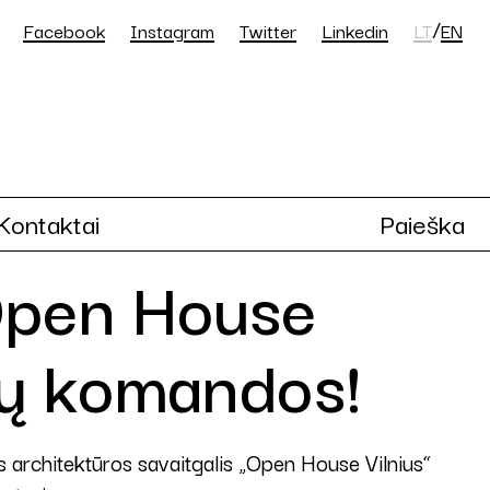
/
Facebook
Instagram
Twitter
Linkedin
LT
EN
Kontaktai
Paieška
„Open House
ių komandos!
os architektūros savaitgalis „Open House Vilnius“