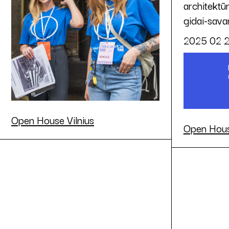
architektū
gidai-savan
2025 02 2
Open House Vilnius
Open Hous