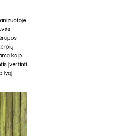
banizuotoje
tuvės
vėrūpos
kerpių
ama kaip
is įvertinti
 lygį.