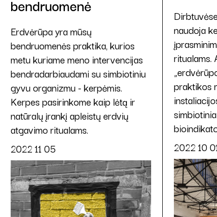
bendruomenė
Dirbtuvės
naudoja ke
Erdvėrūpa yra mūsų
įprasminim
bendruomenės praktika, kurios
ritualams.
metu kuriame meno intervencijas
„erdvėrūpo
bendradarbiaudami su simbiotiniu
praktikos
gyvu organizmu - kerpėmis.
instaliacij
Kerpes pasirinkome kaip lėtą ir
simbiotinia
natūralų įrankį apleistų erdvių
bioindikato
atgavimo ritualams.
2022 10 0
2022 11 05