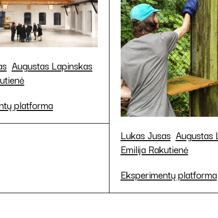
as
Augustas Lapinskas
kutienė
ntų platforma
Lukas Jusas
Augustas 
Emilija Rakutienė
Eksperimentų platforma