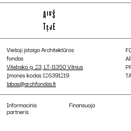
Viešoji įstaiga Architektūros
F
fondas
A
Vitebsko g. 23, LT-11350 Vilnius
P
Įmonės kodas 126391219
T
labas@archfondas.lt
Informacinis
Finansuoja
partneris