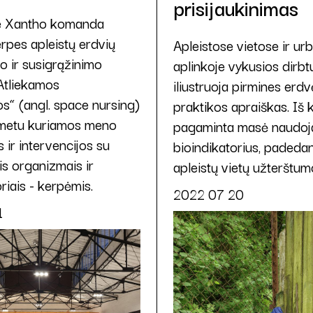
prisijaukinimas
e Xantho komanda
rpes apleistų erdvių
Apleistose vietose ir ur
o ir susigrąžinimo
aplinkoje vykusios dirb
 Atliekamos
iliustruoja pirmines erd
s“ (angl. space nursing)
praktikos apraiškas. Iš 
 metu kuriamos meno
pagaminta masė naudoj
os ir intervencijos su
bioindikatorius, padedant
is organizmais ir
apleistų vietų užterštumo
riais - kerpėmis.
2022 07 20
1