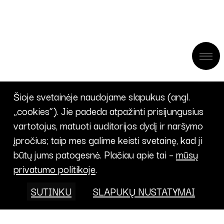
Šioje svetainėje naudojame slapukus (angl.
„cookies“). Jie padeda atpažinti prisijungusius
vartotojus, matuoti auditorijos dydį ir naršymo
įpročius; taip mes galime keisti svetainę, kad ji
būtų jums patogesnė. Plačiau apie tai –
mūsų
privatumo politikoje
.
SUTINKU
SLAPUKŲ NUSTATYMAI
Projektai