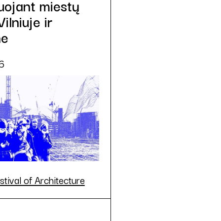
uojant miestų
Vilniuje ir
ne
6
tival of Architecture