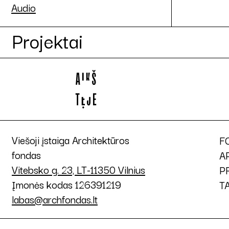
Audio
Projektai
Viešoji įstaiga Architektūros
F
fondas
A
Vitebsko g. 23, LT-11350 Vilnius
P
Įmonės kodas 126391219
T
labas@archfondas.lt