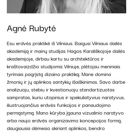
Agnė Rubytė
Esu erdvės praktikė iš Vilniaus. Baigusi Vilniaus dailės
akademiją ir mainų studijas Hagos Karališkojoje dailės
akademijoje, dirbau kartu su architektūros ir
kraštovaizdžio studijomis Vilniuje, plėtojau meniniais
tyrimais pagrįstą dizaino praktiką. Mane domina
žmonių ir jų aplinkos santykių išaiškinimas. Savo darbe
analizuoju, stebiu ir kvestionuoju standartizuotas
sampratas, kuriu utopinius ir spekuliatyvius naratyvus,
iliustruojančius erdvės funkcijos ir panaudojimo
permąstymą. Mano kūryba įgauna vizualinio naratyvo
arba naujo erdvės organizavimo koncepcijos formą,
daugiausia dėmesio skiriant aplinkos, bendro