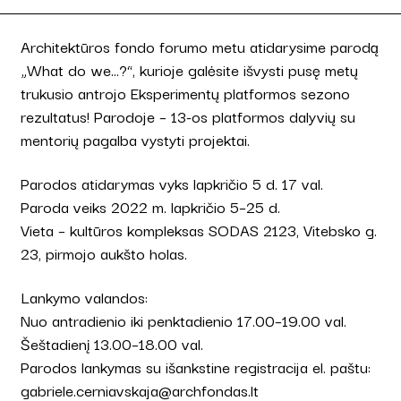
Architektūros fondo forumo metu atidarysime parodą
„What do we…?“, kurioje galėsite išvysti pusę metų
trukusio antrojo Eksperimentų platformos sezono
rezultatus! Parodoje – 13-os platformos dalyvių su
mentorių pagalba vystyti projektai.
Parodos atidarymas vyks lapkričio 5 d. 17 val.
Paroda veiks 2022 m. lapkričio 5–25 d.
Vieta – kultūros kompleksas SODAS 2123, Vitebsko g.
23, pirmojo aukšto holas.
Lankymo valandos:
Nuo antradienio iki penktadienio 17.00–19.00 val.
Šeštadienį 13.00–18.00 val.
Parodos lankymas su išankstine registracija el. paštu:
gabriele.cerniavskaja@archfondas.lt