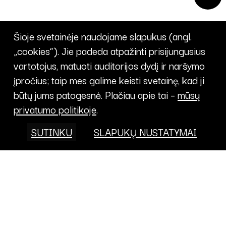
Šioje svetainėje naudojame slapukus (angl.
„cookies“). Jie padeda atpažinti prisijungusius
vartotojus, matuoti auditorijos dydį ir naršymo
įpročius; taip mes galime keisti svetainę, kad ji
būtų jums patogesnė. Plačiau apie tai –
mūsų
privatumo politikoje
.
SUTINKU
SLAPUKŲ NUSTATYMAI
Projektai