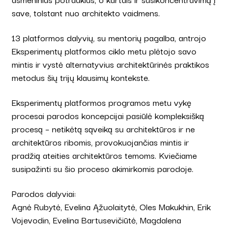
save, tolstant nuo architekto vaidmens.
13 platformos dalyvių, su mentorių pagalba, antrojo
Eksperimentų platformos ciklo metu plėtojo savo
mintis ir vystė alternatyvius architektūrinės praktikos
metodus šių trijų klausimų kontekste.
Eksperimentų platformos programos metu vykę
procesai parodos koncepcijai pasiūlė kompleksišką
procesą – netikėtą sąveiką su architektūros ir ne
architektūros ribomis, provokuojančias mintis ir
pradžią ateities architektūros temoms. Kviečiame
susipažinti su šio proceso akimirkomis parodoje.
Parodos dalyviai:
Agnė Rubytė, Evelina Ąžuolaitytė, Oles Makukhin, Erik
Vojevodin, Evelina Bartusevičiūtė, Magdalena