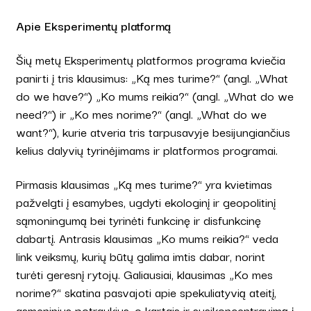
Apie Eksperimentų platformą
Šių metų Eksperimentų platformos programa kviečia
panirti į tris klausimus: „Ką mes turime?“ (angl. „What
do we have?“) „Ko mums reikia?“ (angl. „What do we
need?“) ir „Ko mes norime?“ (angl. „What do we
want?“), kurie atveria tris tarpusavyje besijungiančius
kelius dalyvių tyrinėjimams ir platformos programai.
Pirmasis klausimas „Ką mes turime?“ yra kvietimas
pažvelgti į esamybes, ugdyti ekologinį ir geopolitinį
sąmoningumą bei tyrinėti funkcinę ir disfunkcinę
dabartį. Antrasis klausimas „Ko mums reikia?“ veda
link veiksmų, kurių būtų galima imtis dabar, norint
turėti geresnį rytojų. Galiausiai, klausimas „Ko mes
norime?“ skatina pasvajoti apie spekuliatyvią ateitį,
asmeninius potraukius, o kartais ir susikoncentravimą į