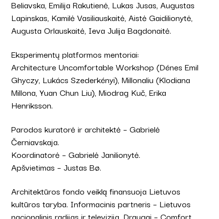
Beliavska, Emilija Rakutienė, Lukas Jusas, Augustas
Lapinskas, Kamilė Vasiliauskaitė, Aistė Gaidilionytė,
Augusta Orlauskaitė, Ieva Julija Bagdonaitė.
Eksperimentų platformos mentoriai:
Architecture Uncomfortable Workshop (Dénes Emil
Ghyczy, Lukács Szederkényi), Millonaliu (Klodiana
Millona, Yuan Chun Liu), Miodrag Kuč, Erika
Henriksson.
Parodos kuratorė ir architektė – Gabrielė
Černiavskaja.
Koordinatorė – Gabrielė Janilionytė.
Apšvietimas – Justas Bø.
Architektūros fondo veiklą finansuoja Lietuvos
kultūros taryba. Informacinis partneris – Lietuvos
nacionalinis radijas ir televizija. Draugai – Comfort