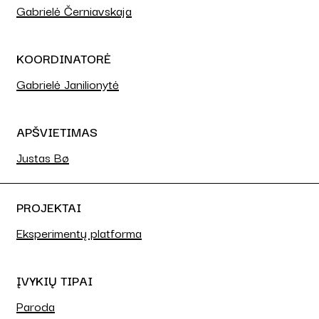
Gabrielė Černiavskaja
KOORDINATORĖ
Gabrielė Janilionytė
APŠVIETIMAS
Justas Bø
PROJEKTAI
Eksperimentų platforma
ĮVYKIŲ TIPAI
Paroda