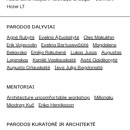
Hotel LT.
PARODOS DALYVIAI
Agnė Rubytė
Evelina Ąžuolaitytė
Oles Makukhin
Erik Vojevodin
Evelina Bartusevičiūtė
Magdalena
Beliavska
Emilija Rakutienė
Lukas Jusas
Augustas
Lapinskas
Kamilė Vasiliauskaitė
Aistė Gaidilionytė
Augusta Orlauskaitė
Ieva Julija Bagdonaitė
MENTORIAI
Architecture uncomfortable workshop
Millonaliu
Miodrag Kuč
Erika Henriksson
PARODOS KURATORĖ IR ARCHITEKTĖ