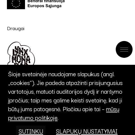
Draugai
Šioje svetainėje naudojame slapukus (angl.
„cookies“). Jie padeda atpažinti prisijungusius
vartotojus, matuoti auditorijos dydį ir naršymo
įpročius; taip mes galime keisti svetainę, kad ji
UŽSISAKYTI
būtų jums patogesnė. Plačiau apie tai –
mūsų
privatumo politikoje
.
NAUJIENLAIŠKĮ
SUTINKU
SLAPUKŲ NUSTATYMAI