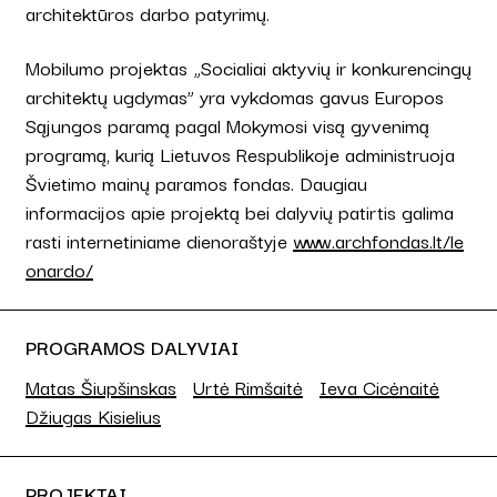
architektūros darbo patyrimų.
Mobilumo projektas „Socialiai aktyvių ir konkurencingų
architektų ugdymas” yra vykdomas gavus Europos
Sąjungos paramą pagal Mokymosi visą gyvenimą
programą, kurią Lietuvos Respublikoje administruoja
Švietimo mainų paramos fondas. Daugiau
informacijos apie projektą bei dalyvių patirtis galima
rasti internetiniame dienoraštyje
www.archfondas.lt/le
onardo/
PROGRAMOS DALYVIAI
Matas Šiupšinskas
Urtė Rimšaitė
Ieva Cicėnaitė
Džiugas Kisielius
PROJEKTAI