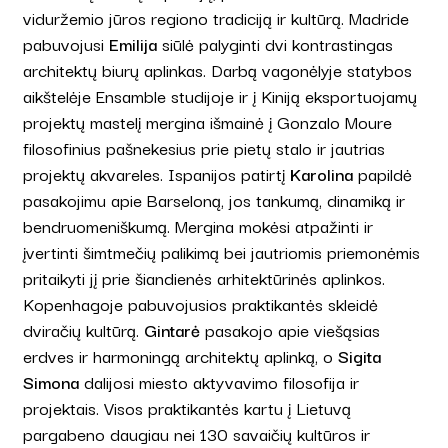
viduržemio jūros regiono tradiciją ir kultūrą. Madride
pabuvojusi
Emilija
siūlė palyginti dvi kontrastingas
architektų biurų aplinkas. Darbą vagonėlyje statybos
aikštelėje Ensamble studijoje ir į Kiniją eksportuojamų
projektų mastelį mergina išmainė į Gonzalo Moure
filosofinius pašnekesius prie pietų stalo ir jautrias
projektų akvareles. Ispanijos patirtį
Karolina
papildė
pasakojimu apie Barseloną, jos tankumą, dinamiką ir
bendruomeniškumą. Mergina mokėsi atpažinti ir
įvertinti šimtmečių palikimą bei jautriomis priemonėmis
pritaikyti jį prie šiandienės arhitektūrinės aplinkos.
Kopenhagoje pabuvojusios praktikantės skleidė
dviračių kultūrą.
Gintarė
pasakojo apie viešąsias
erdves ir harmoningą architektų aplinką, o
Sigita
Simona
dalijosi miesto aktyvavimo filosofija ir
projektais. Visos praktikantės kartu į Lietuvą
pargabeno daugiau nei 130 savaičių kultūros ir