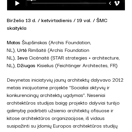
Birželio 13 d. / ketvirtadienis / 19 val. / ŠMC
skaitykla
Matas
Šiupšinskas (Archis Foundation,
NL),
Urtė
Rimšaitė (Archis Foundation
NL),
Ieva
Cicėnaitė (STAR strategies + architecture,
NL),
Džiugas
Kisielius (Feichtinger Architectes, FR)
Devynetas iniciatyvių jaunų architektų dalyvavo 2012
metais inicijuotame projekte “Socialiai aktyvių ir
konkurencingų architektų ugdymas”. Neseniai
architektūros studijas baigę projekto dalyviai turėjo
galimybę padirbėti užsienio architektų ofisuose ir
kitose architektūros organizacijose, iš vidaus
susipažinti su įdomių Europos architektūros studijų