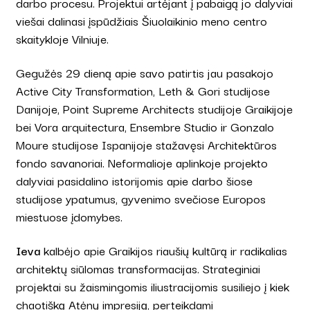
darbo procesu. Projektui artėjant į pabaigą jo dalyviai
viešai dalinasi įspūdžiais Šiuolaikinio meno centro
skaitykloje Vilniuje.
Gegužės 29 dieną apie savo patirtis jau pasakojo
Active City Transformation, Leth & Gori studijose
Danijoje, Point Supreme Architects studijoje Graikijoje
bei Vora arquitectura, Ensembre Studio ir Gonzalo
Moure studijose Ispanijoje stažavęsi Architektūros
fondo savanoriai. Neformalioje aplinkoje projekto
dalyviai pasidalino istorijomis apie darbo šiose
studijose ypatumus, gyvenimo svečiose Europos
miestuose įdomybes.
Ieva
kalbėjo apie Graikijos riaušių kultūrą ir radikalias
architektų siūlomas transformacijas. Strateginiai
projektai su žaismingomis iliustracijomis susiliejo į kiek
chaotišką Atėnų impresiją, perteikdami