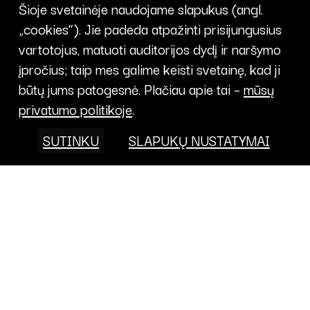
Šioje svetainėje naudojame slapukus (angl.
„cookies“). Jie padeda atpažinti prisijungusius
vartotojus, matuoti auditorijos dydį ir naršymo
įpročius; taip mes galime keisti svetainę, kad ji
būtų jums patogesnė. Plačiau apie tai –
mūsų
privatumo politikoje
.
SUTINKU
SLAPUKŲ NUSTATYMAI
Projektai