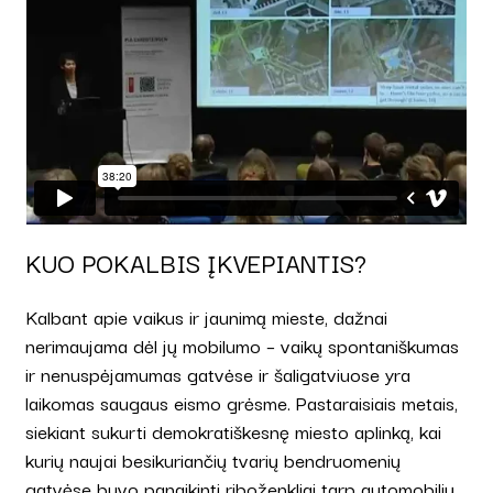
KUO POKALBIS ĮKVEPIANTIS?
Kalbant apie vaikus ir jaunimą mieste, dažnai
nerimaujama dėl jų mobilumo – vaikų spontaniškumas
ir nenuspėjamumas gatvėse ir šaligatviuose yra
laikomas saugaus eismo grėsme. Pastaraisiais metais,
siekiant sukurti demokratiškesnę miesto aplinką, kai
kurių naujai besikuriančių tvarių bendruomenių
gatvėse buvo panaikinti riboženkliai tarp automobilių,