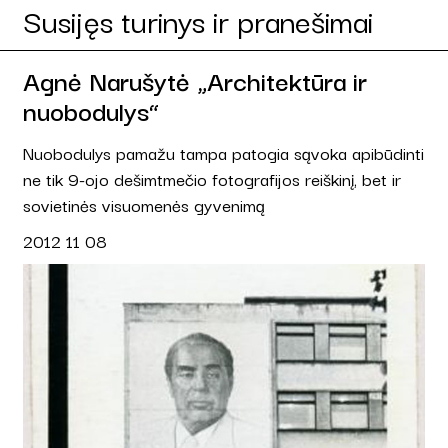
Susijęs turinys ir pranešimai
Agnė Narušytė „Architektūra ir
nuobodulys“
Nuobodulys pamažu tampa patogia sąvoka apibūdinti
ne tik 9-ojo dešimtmečio fotografijos reiškinį, bet ir
sovietinės visuomenės gyvenimą
2012 11 08