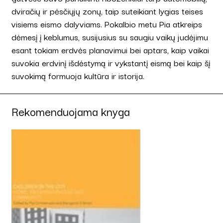
dviračių ir pėsčiųjų zonų, taip suteikiant lygias teises
visiems eismo dalyviams. Pokalbio metu Pia atkreips
dėmesį į keblumus, susijusius su saugiu vaikų judėjimu
esant tokiam erdvės planavimui bei aptars, kaip vaikai
suvokia erdvinį išdėstymą ir vykstantį eismą bei kaip šį
suvokimą formuoja kultūra ir istorija.
Rekomenduojama knyga