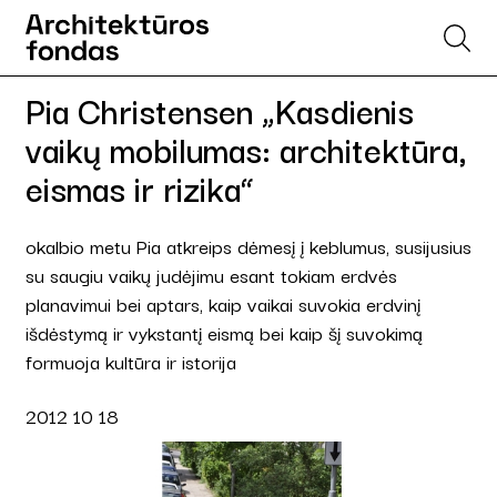
Pia Christensen „Kasdienis
vaikų mobilumas: architektūra,
eismas ir rizika“
okalbio metu Pia atkreips dėmesį į keblumus, susijusius
su saugiu vaikų judėjimu esant tokiam erdvės
planavimui bei aptars, kaip vaikai suvokia erdvinį
išdėstymą ir vykstantį eismą bei kaip šį suvokimą
formuoja kultūra ir istorija
2012 10 18