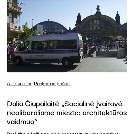
A Pokalbiai
Paskaitos įrašas
Dalia Čiupailaitė „Socialinė įvairovė
neoliberaliame mieste: architektūros
vaidmuo“
Paskaitoje kalbama apie architektūrą kaip socialinę