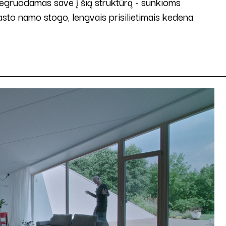
 integruodamas save į šią struktūrą - sunkioms
asto namo stogo, lengvais prisilietimais kedena