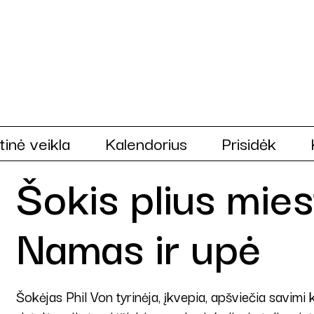
tinė veikla
Kalendorius
Prisidėk
Šokis plius mie
Namas ir upė
Šokėjas Phil Von tyrinėja, įkvepia, apšviečia savim