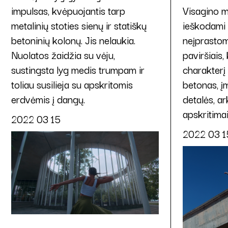
impulsas, kvėpuojantis tarp
Visagino m
metalinių stoties sienų ir statiškų
ieškodami 
betoninių kolonų. Jis nelaukia.
neįprastom
Nuolatos žaidžia su vėju,
paviršiais,
sustingsta lyg medis trumpam ir
charakterį 
toliau susilieja su apskritomis
betonas, įm
erdvėmis į dangų.
detalės, ar
apskritimai
2022 03 15
2022 03 1