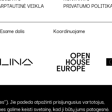
ARPTAUTINĖ VEIKLA
PRIVATUMO POLITIK
Esame dalis
Koordinuojame
s“). Jie padeda atpažinti prisijungusius vartotojus,
mes galime keisti svetainę, kad ji būtų jums patogesnė.