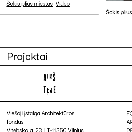
Šokis plius miestas
Video
Šokis pliu
Projektai
Viešoji įstaiga Architektūros
F
fondas
A
Vitebsko g. 23, LT-11350 Vilnius
P