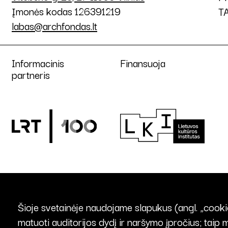
Įmonės kodas 126391219
T
labas@archfondas.lt
Informacinis
Finansuoja
partneris
Šioje svetainėje naudojame slapukus (angl. „cookie
matuoti auditorijos dydį ir naršymo įpročius; taip 