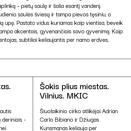
plinką – pietų saulę ir šalia esantį vandenį.
udienio saulės šviesą ir tampa pievos tęsiniu, o
čią upę. Pastato vidus kuriamas kaip vientisa, beveik
os tampa akcentais, gyvenančiais savo gyvenimą. Kaip
ojas, subtiliai keliaujantis per namo erdves,
tas.
Šokis plius miestas.
Vilnius. MKIC
autis
Šiuolaikinio cirko atlikėjai Adrian
 deriniais -
Carlo Bibiano ir Džiugas
nei
Kunsmanas keliauja per