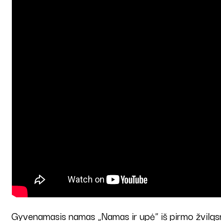
Gyvenamasis namas „Namas ir upė” iš pirmo žvilgsni