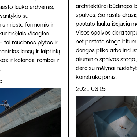
architektūrai būdingos b
iesto lauko erdvėmis,
spalvos, čia rasite drasią
santykio su
pastato lauką išėjusią m
is miesto formomis ir
Visos spalvos dera tarp
 kuriančiais Visagino
net pastato stogo bitum
– tai raudonos plytos ir
dangos pilka arba indus
antrios langų ir laiptinių
aliuminio spalvos stogo 
kos ir kolonos, rombai ir
dera su mėlynai nudažy
.
konstrukcijomis.
5
2022 03 15