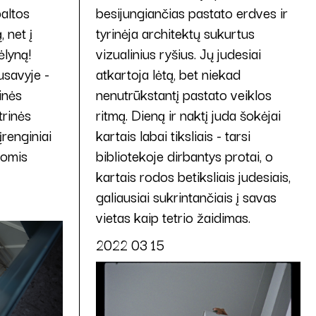
altos
besijungiančias pastato erdves ir
, net į
tyrinėja architektų sukurtus
ėlyną!
vizualinius ryšius. Jų judesiai
usavyje -
atkartoja lėtą, bet niekad
inės
nenutrūkstantį pastato veiklos
trinės
ritmą. Dieną ir naktį juda šokėjai
įrenginiai
kartais labai tiksliais - tarsi
tomis
bibliotekoje dirbantys protai, o
kartais rodos betiksliais judesiais,
galiausiai sukrintančiais į savas
vietas kaip tetrio žaidimas.
2022 03 15