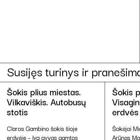
Susijęs turinys ir pranešim
Šokis plius miestas.
Šokis p
Vilkaviškis. Autobusų
Visagin
stotis
erdvės
Claros Gambino šokis šioje
Šokėjai Mi
erdvėje – lyg gyvas gamtos
Arūnas Moz