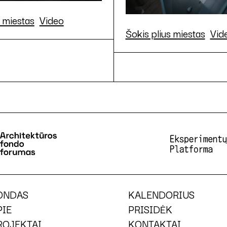
s miestas
Video
Šokis plius miestas
Vid
ONDAS
KALENDORIUS
PIE
PRISIDĖK
ROJEKTAI
KONTAKTAI