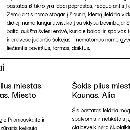
pastatas iš tikro yra labai paprastas, reaguojantis į a
Žemėjantis namo stogas į šiaurinį kiemą įleidžia vid
didieji namo langai atsisuka į su sklypu besiribojan
balta, aukšta šviesi erdvė, kurioje baldai ir spalv
ir erdvėse judantis šokėjas – nematomas namo gyvent
liečiantis paviršius, formas, daiktus.
ai
lius miestas.
Šokis plius mies
as. Miesto
Kaunas. Alia
Šis pastatas leidžia mėg
spalvomis ir netikėtais jų
glė Praniauskaitė ir
čia beveik nėra šiuolaiki
ūraitis keliauja