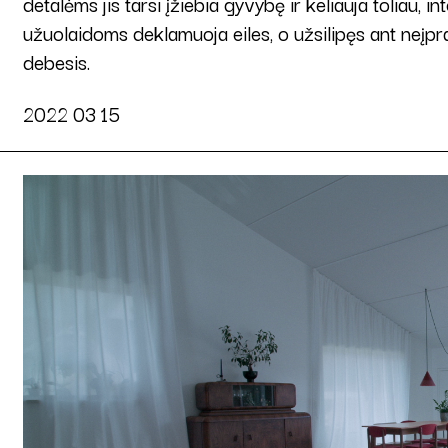
detalėms jis tarsi įžiebia gyvybę ir keliauja toliau,
užuolaidoms deklamuoja eiles, o užsilipęs ant neįpr
debesis.
2022 03 15