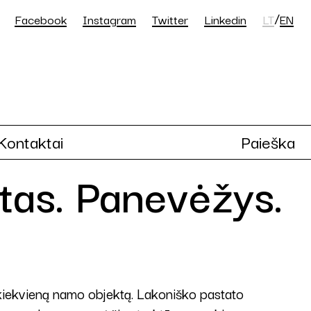
/
Facebook
Instagram
Twitter
Linkedin
LT
EN
Kontaktai
Paieška
stas. Panevėžys.
i kiekvieną namo objektą. Lakoniško pastato