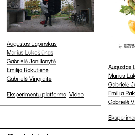
Augustas Lapinskas
Marius Lukošiūnas
Gabrielė Janilionytė
Augustas 
Emilija Rakutienė
Marius Lu
Gabrielė Vingraitė
Gabrielė J
Emilija Ra
Eksperimentų platforma
Video
Gabrielė V
Eksperime