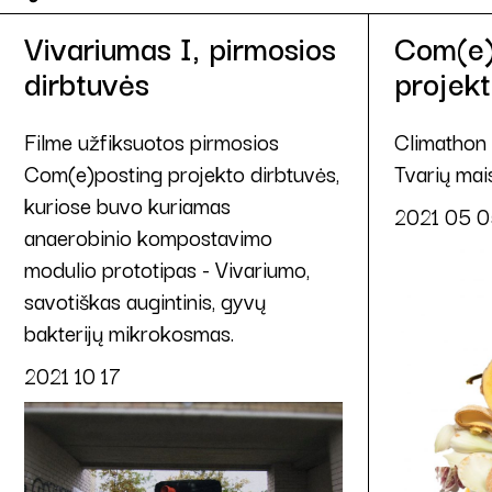
Vivariumas I, pirmosios
Com(e)
dirbtuvės
projekt
Filme užfiksuotos pirmosios
Climathon 
Com(e)posting projekto dirbtuvės,
Tvarių mai
kuriose buvo kuriamas
2021 05 0
anaerobinio kompostavimo
modulio prototipas - Vivariumo,
savotiškas augintinis, gyvų
bakterijų mikrokosmas.
2021 10 17