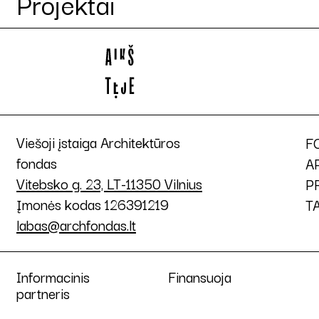
Projektai
Viešoji įstaiga Architektūros
F
fondas
A
Vitebsko g. 23, LT-11350 Vilnius
P
Įmonės kodas 126391219
T
labas@archfondas.lt
Informacinis
Finansuoja
partneris