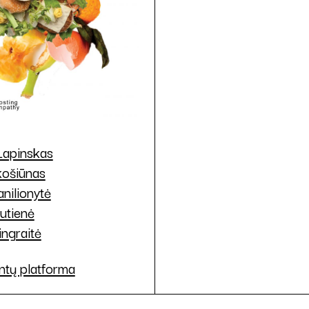
Lapinskas
košiūnas
anilionytė
kutienė
ingraitė
ntų platforma