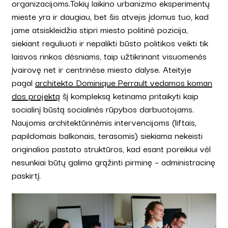
organizacijoms.Tokių laikino urbanizmo eksperimentų
mieste yra ir daugiau, bet šis atvejis įdomus tuo, kad
jame atsiskleidžia stipri miesto politinė pozicija,
siekiant reguliuoti ir nepalikti būsto politikos veikti tik
laisvos rinkos dėsniams, taip užtikrinant visuomenės
įvairovę net ir centrinėse miesto dalyse. Ateityje
pagal
architekto Dominique Perrault vedamos koman
dos projektą
šį kompleksą ketinama pritaikyti kaip
socialinį būstą socialinės rūpybos darbuotojams.
Naujomis architektūrinėmis intervencijoms (liftais,
papildomais balkonais, terasomis) siekiama nekeisti
originalios pastato struktūros, kad esant poreikiui vėl
nesunkiai būtų galima grąžinti pirminę – administracinę
paskirtį.