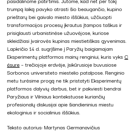
pasidalinome patirtimis. Jutome, kad net per tokį
trumpą laiką pavyko atrasti šio beaugančio, kupino
prieštarų bei gaivalo miesto iššūkius, užčiuopti
transformacijos procesų įkrautus įtampos taškus ir
prisiglausti urbanistinėse užuovėjose, kuriose
skleidžiasi įvairovės kupinas miestietiškas gyvenimas.
Lapkričio 14 d. sugrįšime į Paryžių baigiamajam
Eksperimentų platformos mainų renginiui, kuris vyks
C
ésure
– trečiojoje erdvėje, įsikūrusioje buvusiose
Sorbonos universiteto miestelio patalpose. Renginio
metu turėsime progą ne tik pristatyti Eksperimentų
platformos dalyvių darbus, bet ir pakviesti bendrai
Paryžiaus ir Vilniaus kontekstuose kuriančių
profesionalų diskusijai apie šiandieninius miestu
ekologinius ir socialinius iššūkius.
Teksto autorius: Martynas Germanavičius