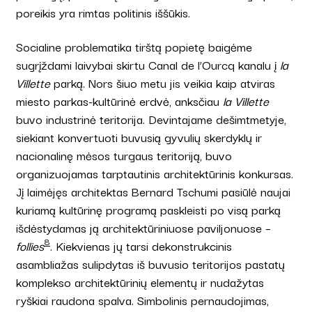
poreikis yra rimtas politinis iššūkis.
Socialine problematika tirštą popietę baigėme
sugrįždami laivybai skirtu Canal de l’Ourcq kanalu į
la
Villette
parką. Nors šiuo metu jis veikia kaip atviras
miesto parkas-kultūrinė erdvė, anksčiau
la Villette
buvo industrinė teritorija. Devintajame dešimtmetyje,
siekiant konvertuoti buvusią gyvulių skerdyklų ir
nacionalinę mėsos turgaus teritoriją, buvo
organizuojamas tarptautinis architektūrinis konkursas.
Jį laimėjęs architektas Bernard Tschumi pasiūlė naujai
kuriamą kultūrinę programą paskleisti po visą parką
išdėstydamas ją architektūriniuose paviljonuose –
8
follies
. Kiekvienas jų tarsi dekonstrukcinis
asambliažas sulipdytas iš buvusio teritorijos pastatų
komplekso architektūrinių elementų ir nudažytas
ryškiai raudona spalva. Simbolinis pernaudojimas,