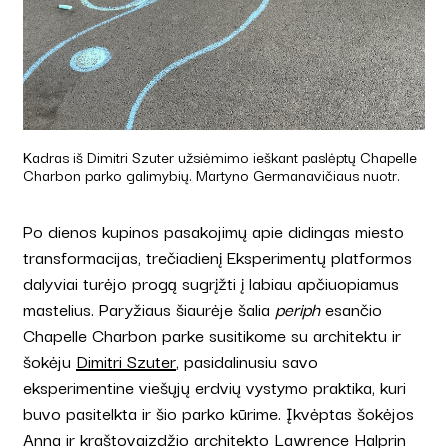
Kadras iš Dimitri Szuter užsiėmimo ieškant paslėptų Chapelle
Charbon parko galimybių. Martyno Germanavičiaus nuotr.
Po dienos kupinos pasakojimų apie didingas miesto
transformacijas, trečiadienį Eksperimentų platformos
dalyviai turėjo progą sugrįžti į labiau apčiuopiamus
mastelius. Paryžiaus šiaurėje šalia
periph
esančio
Chapelle Charbon parke
susitikome su architektu ir
šokėju
Dimitri Szuter
, pasidalinusiu savo
eksperimentine viešųjų erdvių vystymo praktika, kuri
buvo pasitelkta ir šio parko kūrime. Įkvėptas šokėjos
Anna ir kraštovaizdžio architekto Lawrence Halprin