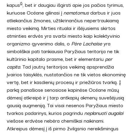
6
kapus
, bet ir daugiau išgirsti apie jos pačios tyrimus,
kuriuose Océane gilinasi į
nematomus
darbus ir juos
atliekančius žmones, užtikrinančius nepertraukiamą
miesto veikimą. Mirties ritualai ir išėjusiems skirtos
atminties erdvės yra svarbi miesto kaip kolektyvinio
organizmo gyvenimo dalis, o
Père Lachaise
yra
simboliškai pati tankiausia Paryžiaus teritorija ne tik
kultūrinio kapitalo prasme, bet ir elementariu
per
capita
. Tad jautrų teritorijos veikimą apsprendžia
įvairios taisyklės, nustatančios ne tik vietos ekonominę
vertę, bet ir kasdienių procesų ir priežiūros tvarką. Į
parką panašiose senosiose kapinėse Océane mūsų
dėmesį atkreipė ir į tarp antkapių akmenų suvešėjusią
gausią augmeniją. Tai visai nesenos Paryžiaus miesto
tvarkos padarinys, kurios pagrindu
neplanuoti augalai
viešose erdvėse nebėra chemiškai naikinami.
Atkreipus dėmesį į iš pirmo žvilgsnio nereikšmingus