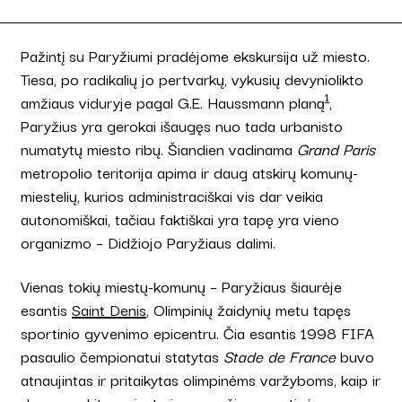
Pažintį su Paryžiumi pradėjome ekskursija už miesto.
Tiesa, po radikalių jo pertvarkų, vykusių devyniolikto
1
amžiaus viduryje pagal G.E. Haussmann planą
,
Paryžius yra gerokai išaugęs nuo tada urbanisto
numatytų miesto ribų. Šiandien vadinama
Grand Paris
metropolio teritorija apima ir daug atskirų komunų-
miestelių, kurios administraciškai vis dar veikia
autonomiškai, tačiau faktiškai yra tapę yra vieno
organizmo – Didžiojo Paryžiaus dalimi.
Vienas tokių miestų-komunų – Paryžiaus šiaurėje
esantis
Saint Denis
, Olimpinių žaidynių metu tapęs
sportinio gyvenimo epicentru. Čia esantis 1998 FIFA
pasaulio čempionatui statytas
Stade de France
buvo
atnaujintas ir pritaikytas olimpinėms varžyboms, kaip ir