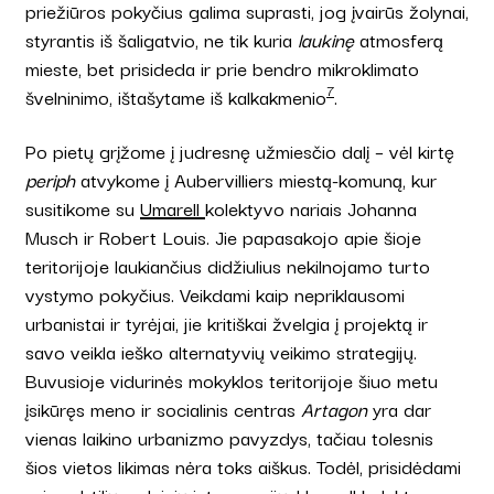
priežiūros pokyčius galima suprasti, jog įvairūs žolynai,
styrantis iš šaligatvio, ne tik kuria
laukinę
atmosferą
mieste, bet prisideda ir prie bendro mikroklimato
7
švelninimo, ištašytame iš kalkakmenio
.
Po pietų grįžome į judresnę užmiesčio dalį – vėl kirtę
periph
atvykome į Aubervilliers miestą-komuną, kur
susitikome su
Umarell
kolektyvo nariais Johanna
Musch ir Robert Louis. Jie papasakojo apie šioje
teritorijoje laukiančius didžiulius nekilnojamo turto
vystymo pokyčius. Veikdami kaip nepriklausomi
urbanistai ir tyrėjai, jie kritiškai žvelgia į projektą ir
savo veikla ieško alternatyvių veikimo strategijų.
Buvusioje vidurinės mokyklos teritorijoje šiuo metu
įsikūręs meno ir socialinis centras
Artagon
yra dar
vienas laikino urbanizmo pavyzdys, tačiau tolesnis
šios vietos likimas nėra toks aiškus. Todėl, prisidėdami