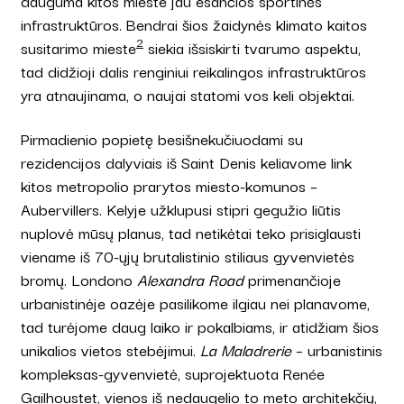
dauguma kitos mieste jau esančios sportinės
infrastruktūros. Bendrai šios žaidynės klimato kaitos
2
susitarimo mieste
siekia išsiskirti tvarumo aspektu,
tad didžioji dalis renginiui reikalingos infrastruktūros
yra atnaujinama, o naujai statomi vos keli objektai.
Pirmadienio popietę besišnekučiuodami su
rezidencijos dalyviais iš Saint Denis keliavome link
kitos metropolio prarytos miesto-komunos –
Aubervillers. Kelyje užklupusi stipri gegužio liūtis
nuplovė mūsų planus, tad netikėtai teko prisiglausti
viename iš 70-ųjų brutalistinio stiliaus gyvenvietės
bromų. Londono
Alexandra Road
primenančioje
urbanistinėje oazėje pasilikome ilgiau nei planavome,
tad turėjome daug laiko ir pokalbiams, ir atidžiam šios
unikalios vietos stebėjimui.
La Maladrerie
– urbanistinis
kompleksas-gyvenvietė, suprojektuota Renée
Gailhoustet, vienos iš nedaugelio to meto architekčių,