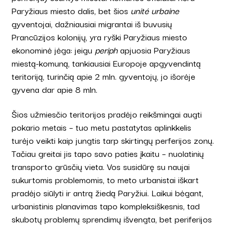
Paryžiaus miesto dalis, bet šios
unité urbaine
gyventojai, dažniausiai migrantai iš buvusių
Prancūzijos kolonijų, yra ryški Paryžiaus miesto
ekonominė jėga:
jeigu
periph
apjuosia Paryžiaus
miestą-komuną, tankiausiai Europoje apgyvendintą
teritoriją, turinčią apie 2 mln. gyventojų, jo išorėje
gyvena dar apie 8 mln.
Šios užmiesčio teritorijos pradėjo reikšmingai augti
pokario metais – tuo metu pastatytas aplinkkelis
turėjo veikti kaip jungtis tarp skirtingų perferijos zonų.
Tačiau greitai jis tapo savo paties įkaitu – nuolatinių
transporto grūsčių vieta. Vos susidūrę su naujai
sukurtomis problemomis, to meto urbanistai iškart
pradėjo siūlyti ir antrą žiedą Paryžiui. Laikui bėgant,
urbanistinis planavimas tapo kompleksiškesnis, tad
skubotų problemų sprendimų išvengta, bet periferijos