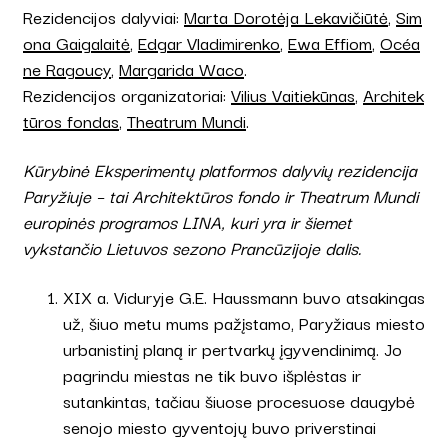
Rezidencijos dalyviai:
Marta Dorotėja Lekavičiūtė
,
Sim
ona Gaigalaitė
,
Edgar Vladimirenko
,
Ewa Effiom
,
Océa
ne Ragoucy
,
Margarida Waco
.
Rezidencijos organizatoriai:
Vilius Vaitiekūnas
,
Architek
tūros fondas
,
Theatrum Mundi
.
Kūrybinė Eksperimentų platformos dalyvių rezidencija
Paryžiuje – tai Architektūros fondo ir Theatrum Mundi
europinės programos LINA, kuri yra ir šiemet
vykstančio Lietuvos sezono Prancūzijoje dalis.
XIX a. Viduryje G.E. Haussmann buvo atsakingas
už, šiuo metu mums pažįstamo, Paryžiaus miesto
urbanistinį planą ir pertvarkų įgyvendinimą. Jo
pagrindu miestas ne tik buvo išplėstas ir
sutankintas, tačiau šiuose procesuose daugybė
senojo miesto gyventojų buvo priverstinai