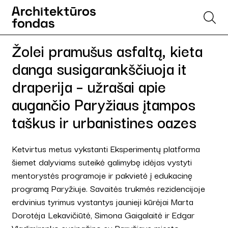
Žolei pramušus asfaltą, kieta
danga susigarankščiuoja it
draperija – užrašai apie
augančio Paryžiaus įtampos
taškus ir urbanistines oazes
Ketvirtus metus vykstanti Eksperimentų platforma
šiemet dalyviams suteikė galimybę idėjas vystyti
mentorystės programoje ir pakvietė į edukacinę
programą Paryžiuje. Savaitės trukmės rezidencijoje
erdvinius tyrimus vystantys jaunieji kūrėjai Marta
Dorotėja Lekavičiūtė, Simona Gaigalaitė ir Edgar
Vladimirenko susipažino su Paryžiaus miesto