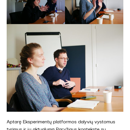
Aptarę Eksperimentų platformos dalyvių vystomus
tyrimus ir jų aktualumą Paryžiaus kontekste su