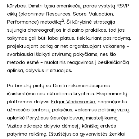
kūrybos, Dimitri tęsia amerikiečių poros vystytą RSVP
ciklų (akronimas: Resources, Score, Valuaction,
5
Performance) metodiką
. Ši kūrybinė strategija
sujungia choreografijos ir dizaino praktikas, tad jos
taikymas gali būti labai platus, tiek kuriant pasirodymą,
projektuojant parką ar net organizuojant vakarienę –
svarbiausia išlaikyti atvirumą pokyčiams, nes šio
metodo esmė – nuolatinis reagavimas į besikeičiančią
aplinką, dalyvius ir situacijas.
Po bendrų pietų su Dimitri rekomendacijomis
išsiskirstėme sau aktualiomis kryptimis. Eksperimentų
platformos dalyvis
Edgar Vladimirenko
, nagrinėjantis
užmiesčio teritorijų pokyčius, veikiamus politinių vizijų,
aplankė Paryžiaus šiaurėje buvusį miestelį-kaimą.
Vizitas atkreipė dalyvio dėmesį į kūnišką erdvės
patyrimo reikšmę. Ištuštėjusios gyvenvietės ženklai