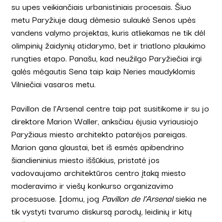
su upes veikiančiais urbanistiniais procesais. Šiuo
metu Paryžiuje daug dėmesio sulaukė Senos upės
vandens valymo projektas, kuris atliekamas ne tik dėl
olimpinių žaidynių atidarymo, bet ir triatlono plaukimo
rungties etapo. Panašu, kad neužilgo Paryžiečiai irgi
galės mėgautis Sena taip kaip Neries maudyklomis
Vilniečiai vasaros metu.
Pavillon de l’Arsenal centre taip pat susitikome ir su jo
direktore Marion Waller, anksčiau ėjusia vyriausiojo
Paryžiaus miesto architekto patarėjos pareigas.
Marion gana glaustai, bet iš esmės apibendrino
šiandieninius miesto iššūkius, pristatė jos
vadovaujamo architektūros centro įtaką miesto
moderavimo ir viešų konkurso organizavimo
procesuose. Įdomu, jog
Pavillon de l’Arsenal
siekia ne
tik vystyti tvarumo diskursą parodų, leidinių ir kitų