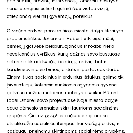
prie subtilių erdvinių intervencijų, Umarell kolektyvo
nariai stengiasi sukurti galimą šios vietos viziją,
atliepiančią vietinių gyventojų poreikius.
O viešos erdvės poreikis šioje miesto dalyje tikrai yra
problematiškas. Johanna ir Robert atkreipė mūsų
dėmesį į gatvėse beisburuojančius ir rodos nieko
neveikiančius vyriškius, kurių dažnas savo būstuose
neturi ne tik adekvačių bendrųjų erdvių, bet ir
kondensavimo sistemos, o dalis ir pastovaus darbo.
Žinant šiuos socialinius ir erdvinius iššūkius, galima tik
įsivaizduoju, kokiomis sunkiomis sąlygomis gyvena
gatvėse mažiau matomos moterys ir vaikai. Būtent
todėl Umarell savo projektuose šioje miesto dalyje
daug dėmesio stengiasi skirti jautrioms socialinėms
grupėms. Čia, už
periph
esančiuose rajonuose
atsiskleidžia socialinės įtampos, kur viešųjų erdvių ir
paslaugų, prieinamų skirtingoms socialinėms grupėms,