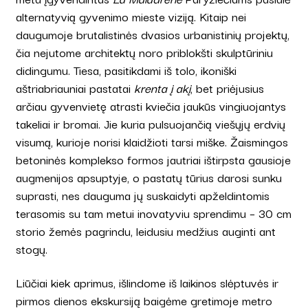
alternatyvią gyvenimo mieste viziją. Kitaip nei
daugumoje brutalistinės dvasios urbanistinių projektų,
čia nejutome architektų noro priblokšti skulptūriniu
didingumu. Tiesa, pasitikdami iš tolo, ikoniški
aštriabriauniai pastatai
krenta į akį
, bet priėjusius
arčiau gyvenvietę atrasti kviečia jaukūs vingiuojantys
takeliai ir bromai. Jie kuria pulsuojančią viešųjų erdvių
visumą, kurioje norisi klaidžioti tarsi miške. Žaismingos
betoninės komplekso formos jautriai ištirpsta gausioje
augmenijos apsuptyje, o pastatų tūrius darosi sunku
suprasti, nes dauguma jų suskaidyti apželdintomis
terasomis su tam metui inovatyviu sprendimu – 30 cm
storio žemės pagrindu, leidusiu medžius auginti ant
stogų.
Liūčiai kiek aprimus, išlindome iš laikinos slėptuvės ir
pirmos dienos ekskursiją baigėme gretimoje metro