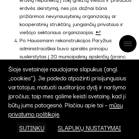
erdvės skirstymą, nes jos dažnai būna
prižiūrimos nevyriausybinių organizacijų ar
kooperatinių struktūrų, jungiančių privataus ir
viešojo sektoriaus organizacijas.
↩︎
Po Haussmann rekonstrukcijos Paryžius
administraciškai buvo spiralės principu
suskirstytas į 20 municipalinių apskričių (pranc.
arrondissements).
Šioje svetainėje naudojame slapukus (angl.
↩︎
„cookies“). Jie padeda atpažinti prisijungusius
Šio metodo esmė savo kūnu patirti, kurti ir atlikti
vartotojus, matuoti auditorijos dydį ir naršymo
veikimo erdvėje instrukcijas (angl. scores).
↩︎
įpročius; taip mes galime keisti svetainę, kad ji
Kiek ironiška nes pats G.E. Haussmann norėjo
būtų jums patogesnė. Plačiau apie tai –
mūsų
šias kapines sunaikinti, iškeliant jas už miesto.
↩︎
privatumo politikoje
.
Paryžiaus plėtros metu didelė dalis pastatų
SUTINKU
SLAPUKŲ NUSTATYMAI
statybai ir gatvių tiesimui naudoto kalkakmenio ir
gipso, buvo kasami požeminėse kasyklose. Virš