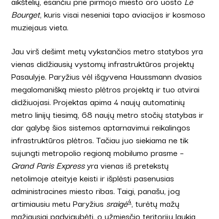
aikštelių, esančiu prie
pirmojo miesto oro uosto
Le
Bourget
, kuris visai neseniai tapo aviacijos ir kosmoso
muziejaus vieta.
Jau virš dešimt metų vykstančios metro statybos yra
vienas didžiausių vystomų infrastruktūros projektų
Pasaulyje. Paryžius vėl išgyvena Haussmann dvasios
megalomanišką miesto plėtros projektą ir tuo atvirai
didžiuojasi. Projektas apima 4 naujų automatinių
metro linijų tiesimą, 68 naujų metro stočių statybas ir
dar galybę šios sistemos aptarnavimui reikalingos
infrastruktūros plėtros. Tačiau juo siekiama ne tik
sujungti metropolio regioną mobilumo prasme –
Grand Paris Express
yra vienas iš pretekstų
netolimoje ateityje keisti ir išplėsti pasenusias
administracines miesto ribas. Taigi, panašu, jog
4
artimiausiu metu Paryžius
sraigė
, turėtų mažų
mažiausiai padvigubėti, o užmiesčio teritorijų laukia