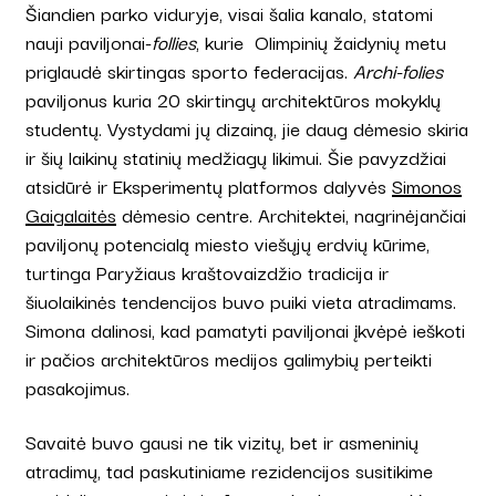
Šiandien parko viduryje, visai šalia kanalo, statomi
nauji paviljonai-
follies
, kurie Olimpinių žaidynių metu
priglaudė skirtingas sporto federacijas.
Archi-folies
paviljonus kuria 20 skirtingų architektūros mokyklų
studentų. Vystydami jų dizainą, jie daug dėmesio skiria
ir šių laikinų statinių medžiagų likimui. Šie pavyzdžiai
atsidūrė ir Eksperimentų platformos dalyvės
Simonos
Gaigalaitės
dėmesio centre. Architektei, nagrinėjančiai
paviljonų potencialą miesto viešųjų erdvių kūrime,
turtinga Paryžiaus kraštovaizdžio tradicija ir
šiuolaikinės tendencijos buvo puiki vieta atradimams.
Simona dalinosi, kad pamatyti paviljonai įkvėpė ieškoti
ir pačios architektūros medijos galimybių perteikti
pasakojimus.
Savaitė buvo gausi ne tik vizitų, bet ir asmeninių
atradimų, tad paskutiniame rezidencijos susitikime