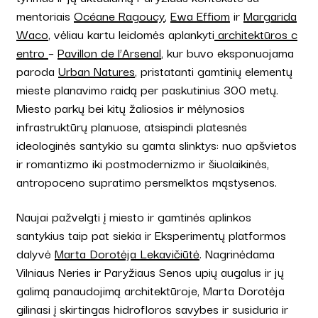
mentoriais
Océane Ragoucy
,
Ewa Effiom
ir
Margarida
Waco
, vėliau kartu leidomės aplankyti
architektūros c
entro
–
Pavillon de l’Arsenal
, kur buvo eksponuojama
paroda
Urban Natures
, pristatanti gamtinių elementų
mieste planavimo raidą per paskutinius 300 metų.
Miesto parkų bei kitų žaliosios ir mėlynosios
infrastruktūrų planuose, atsispindi platesnės
ideologinės santykio su gamta slinktys: nuo apšvietos
ir romantizmo iki postmodernizmo ir šiuolaikinės,
antropoceno supratimo persmelktos mąstysenos.
Naujai pažvelgti į miesto ir gamtinės aplinkos
santykius taip pat siekia ir Eksperimentų platformos
dalyvė
Marta Dorotėja Lekavičiūtė
. Nagrinėdama
Vilniaus Neries ir Paryžiaus Senos upių augalus ir jų
galimą panaudojimą architektūroje, Marta Dorotėja
gilinasi į skirtingas hidrofloros savybes ir susiduria ir