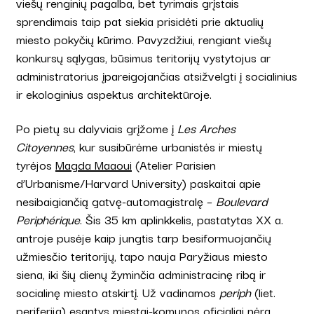
viešų renginių pagalba, bet tyrimais grįstais
sprendimais taip pat siekia prisidėti prie aktualių
miesto pokyčių kūrimo. Pavyzdžiui, rengiant viešų
konkursų sąlygas, būsimus teritorijų vystytojus ar
administratorius įpareigojančias atsižvelgti į socialinius
ir ekologinius aspektus architektūroje.
Po pietų su dalyviais grįžome į
Les Arches
Citoyennes
, kur susibūrėme urbanistės ir miestų
tyrėjos
Magda Maaoui
(Atelier Parisien
d’Urbanisme/Harvard University) paskaitai apie
nesibaigiančią gatvę-automagistralę –
Boulevard
Periphérique
. Šis 35 km aplinkkelis, pastatytas XX a.
antroje pusėje kaip jungtis tarp besiformuojančių
užmiesčio teritorijų, tapo nauja Paryžiaus miesto
siena, iki šių dienų žyminčia administracinę ribą ir
socialinę miesto atskirtį. Už vadinamos
periph
(liet.
periferija)
esantys miestai-komunos oficialiai nėra