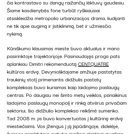
čia kontrastavo su dangų raižančių lėktuvų gaudesiu.
Šiame kasdienybės fone turbūt ryškiausiai
atsiskleidžia metropolio urbanizacijos drama, liudijanti
ne tik apie augimą ir įsitiklinimą, bet ir užmiesčio
nykimą.
Kūniškumo klausimas mieste buvo aktualus ir mano
pasirinktoje trajektorijoje. Pasinaudojęs proga pats
aplankiau Dimitri rekomenduotą
CENTQUATRE
kultūros erdvę. Devynioliktajame amžiuje pastatytas
traukinių stotį primenantis didžiulis pastatų
kompleksas buvo kuriamas kaip laidojimo paslaugų
centras. Po daugiau nei šimto metų veiklos, panaikinus
laidojimo paslaugų monopolį ir rinką atvėrus privačiam
sektoriui, šio didžiulio komplekso reikšmė sumenko.
Tad 2008 m. jis buvo konvertuotas į kultūrinę erdvę
miestiečiams. Vos įžengus į ją įspūdingoje, didelėje,
šviesos pripildytoje erdvėje maišosi skirtingi muzikos