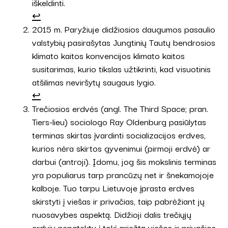
iškeldinti.
↩︎
2015 m. Paryžiuje didžiosios daugumos pasaulio
valstybių pasirašytas Jungtinių Tautų bendrosios
klimato kaitos konvencijos klimato kaitos
susitarimas, kurio tikslas užtikrinti, kad visuotinis
atšilimas neviršytų saugaus lygio.
↩︎
Trečiosios erdvės (angl. The Third Space; pran.
Tiers-lieu) sociologo Ray Oldenburg pasiūlytas
terminas skirtas įvardinti socializacijos erdves,
kurios nėra skirtos gyvenimui (pirmoji erdvė) ar
darbui (antroji). Įdomu, jog šis mokslinis terminas
yra populiarus tarp prancūzų net ir šnekamojoje
kalboje. Tuo tarpu Lietuvoje įprasta erdves
skirstyti į viešas ir privačias, taip pabrėžiant jų
nuosavybes aspektą. Didžioji dalis trečiųjų
erdvių nepatektų į tokį griežtą viešos ir privačios