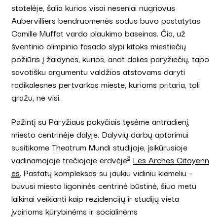
stotelėje, šalia kurios visai neseniai nugriovus
Aubervilliers bendruomenės sodus buvo pastatytas
Camille Muffat vardo plaukimo baseinas. Čia, už
šventinio olimpinio fasado slypi kitoks miestiečių
požiūris į žaidynes, kurios, anot dalies paryžiečių, tapo
savotišku argumentu valdžios atstovams daryti
radikalesnes pertvarkas mieste, kurioms pritaria, toli
gražu, ne visi.
Pažintį su Paryžiaus pokyčiais tęsėme antradienį,
miesto centrinėje dalyje. Dalyvių darbų aptarimui
susitikome Theatrum Mundi studijoje, įsikūrusioje
3
vadinamojoje trečiojoje erdvėje
Les Arches Citoyenn
es
. Pastatų kompleksas su jaukiu vidiniu kiemeliu –
buvusi miesto ligoninės centrinė būstinė, šiuo metu
laikinai veikianti kaip rezidencijų ir studijų vieta
įvairioms kūrybinėms ir socialinėms