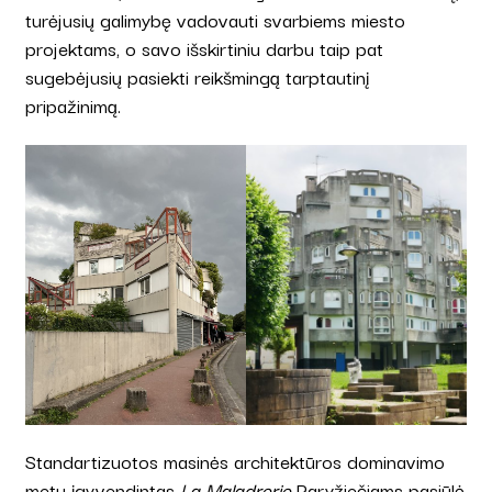
turėjusių galimybę vadovauti svarbiems miesto
projektams, o savo išskirtiniu darbu taip pat
sugebėjusių pasiekti reikšmingą tarptautinį
pripažinimą.
Standartizuotos masinės architektūros dominavimo
metu įgyvendintas
La Maladrerie
Paryžiečiams pasiūlė